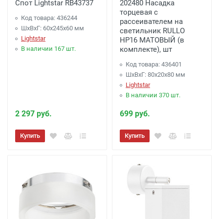
Спот Lightstar RB43737
202480 Насадка
торцевая с
Код товара: 436244
рассеивателем на
ШхВхГ: 60x245x60 мм
светильник RULLO
Lightstar
HP16 МАТОВЫЙ (в
В наличии 167 шт.
комплекте), шт
Код товара: 436401
ШхВхГ: 80x20x80 мм
Lightstar
В наличии 370 шт.
2 297 руб.
699 руб.
Купить
Купить