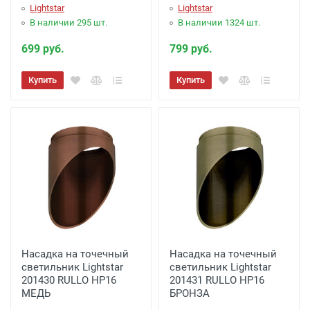
Lightstar
Lightstar
заказ менее 3000 рублей. -
100 рублей
.
В наличии 295 шт.
В наличии 1324 шт.
Акция: Доставка до: Малоярославец,
699 руб.
799 руб.
Обнинск, Балабаново -
Бесплатно
(при
Купить
Купить
заказе более 3000 рублей), до подъезда;
менее 3000 рублей. -
300 рублей
Акция: Доставка до: Наро-Фоминск,
Апрелевка, п.Селятино, п.Московский -
Бесплатно
(при заказе более 7000 рублей),
до подъезда;
менее 7000 рублей. -
300 рублей
Доставка до терминала Транспортной
Насадка на точечный
Насадка на точечный
Компании
-
(для Регионов)
Подробнее
светильник Lightstar
светильник Lightstar
201430 RULLO HP16
201431 RULLO HP16
МЕДЬ
БРОНЗА