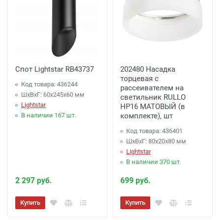
Спот Lightstar RB43737
202480 Насадка
торцевая с
Код товара: 436244
рассеивателем на
ШхВхГ: 60x245x60 мм
светильник RULLO
Lightstar
HP16 МАТОВЫЙ (в
В наличии 167 шт.
комплекте), шт
Код товара: 436401
ШхВхГ: 80x20x80 мм
Lightstar
В наличии 370 шт.
2 297 руб.
699 руб.
Купить
Купить