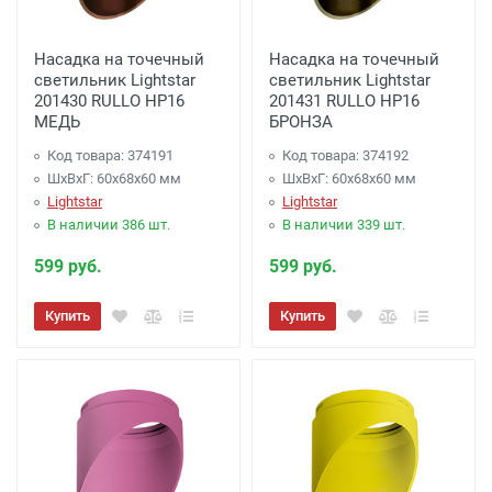
Доставка до терминала Транспортной
Насадка на точечный
Насадка на точечный
Компании
-
(для Регионов)
Подробнее
светильник Lightstar
светильник Lightstar
201430 RULLO HP16
201431 RULLO HP16
МЕДЬ
БРОНЗА
Код товара: 374191
Код товара: 374192
ШхВхГ: 60x68x60 мм
ШхВхГ: 60x68x60 мм
Lightstar
Lightstar
В наличии 386 шт.
В наличии 339 шт.
599 руб.
599 руб.
Купить
Купить