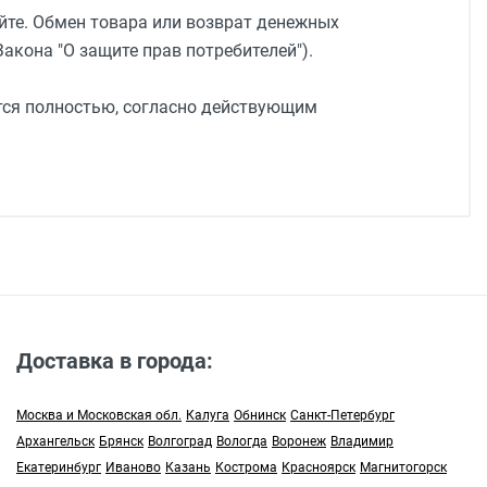
йте. Обмен товара или возврат денежных
акона "О защите прав потребителей").
ется полностью, согласно действующим
Доставка в города:
Москва и Московская обл.
Калуга
Обнинск
Санкт-Петербург
Архангельск
Брянск
Волгоград
Вологда
Воронеж
Владимир
Екатеринбург
Иваново
Казань
Кострома
Красноярск
Магнитогорск