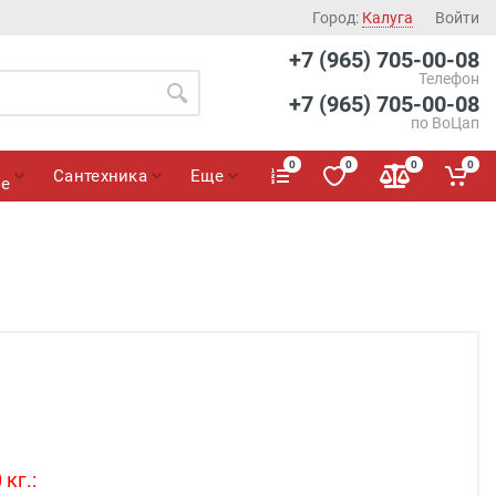
Город:
Калуга
Войти
+7 (965) 705-00-08
Телефон
+7 (965) 705-00-08
по ВоЦап
0
0
0
0
Сантехника
Еще
ие
кг.: