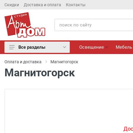
Скидки
Доставка и оплата
Контакты
Освещение
Мебель
Все разделы
Освещение
Оплата и доставка
Магнитогорск
Мебель
Магнитогорск
Матрасы
Обои
Лепнина
Розетки и Выключатели
Камины электрические
Настенные панно, Вазы
Сантехника
Дос