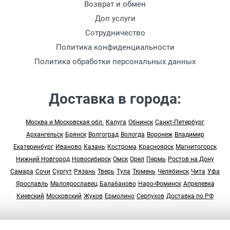
Возврат и обмен
Доп услуги
Сотрудничество
Политика конфиденциальности
Политика обработки персональных данных
Доставка в города:
Москва и Московская обл.
Калуга
Обнинск
Санкт-Петербург
Архангельск
Брянск
Волгоград
Вологда
Воронеж
Владимир
Екатеринбург
Иваново
Казань
Кострома
Красноярск
Магнитогорск
Нижний Новгород
Новосибирск
Омск
Орел
Пермь
Ростов на Дону
Самара
Сочи
Сургут
Рязань
Тверь
Тула
Тюмень
Челябинск
Чита
Уфа
Ярославль
Малоярославец
Балабаново
Наро-Фоминск
Апрелевка
Киевский
Московский
Жуков
Ермолино
Серпухов
Доставка по РФ