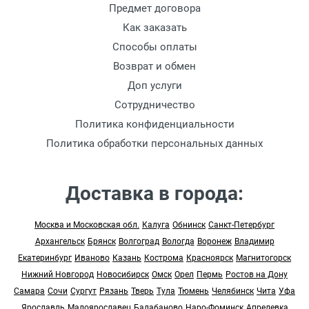
Предмет договора
Как заказать
Способы оплаты
Возврат и обмен
Доп услуги
Сотрудничество
Политика конфиденциальности
Политика обработки персональных данных
Доставка в города:
Москва и Московская обл.
Калуга
Обнинск
Санкт-Петербург
Архангельск
Брянск
Волгоград
Вологда
Воронеж
Владимир
Екатеринбург
Иваново
Казань
Кострома
Красноярск
Магнитогорск
Нижний Новгород
Новосибирск
Омск
Орел
Пермь
Ростов на Дону
Самара
Сочи
Сургут
Рязань
Тверь
Тула
Тюмень
Челябинск
Чита
Уфа
Ярославль
Малоярославец
Балабаново
Наро-Фоминск
Апрелевка