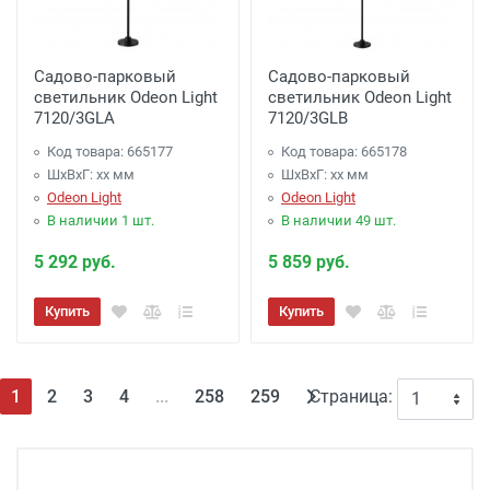
Садово-парковый
Садово-парковый
светильник Odeon Light
светильник Odeon Light
7120/3GLA
7120/3GLB
Код товара: 665177
Код товара: 665178
ШхВхГ: xx мм
ШхВхГ: xx мм
Odeon Light
Odeon Light
В наличии 1 шт.
В наличии 49 шт.
5 292 руб.
5 859 руб.
Купить
Купить
(текущая)
1
2
3
4
...
258
259
Страница: