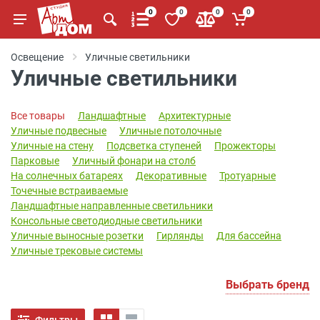
0
0
0
0
Освещение
Уличные светильники
Уличные светильники
Все товары
Ландшафтные
Архитектурные
Уличные подвесные
Уличные потолочные
Уличные на стену
Подсветка ступеней
Прожекторы
Парковые
Уличный фонари на столб
На солнечных батареях
Декоративные
Тротуарные
Точечные встраиваемые
Ландшафтные направленные светильники
Консольные светодиодные светильники
Уличные выносные розетки
Гирлянды
Для бассейна
Уличные трековые системы
Выбрать бренд
Фильтры