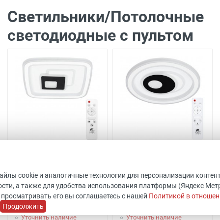
Светильники/Потолочные
светодиодные с пультом
Накладной светильник
Накладной светильник
ARTE Lamp A1437PL-
ARTE Lamp A1438PL-
72WH
72WH
файлы cookie и аналогичные технологии для персонализации контен
сти, а также для удобства использования платформы (Яндекс Метрик
Код товара: 483481
Код товара: 483483
 просматривать его вы соглашаетесь с нашей
Политикой в отношен
ШхВхГ: 480x60x480 мм
ШхВхГ: 480x60x480 мм
Продолжить
Arte Lamp
Arte Lamp
Уточнить наличие
Уточнить наличие