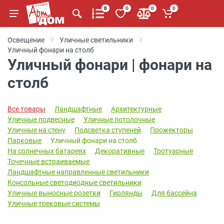
0
0
0
0
Освещение
Уличные светильники
Уличный фонари на столб
Уличный фонари | фонари на
столб
Все товары
Ландшафтные
Архитектурные
Уличные подвесные
Уличные потолочные
Уличные на стену
Подсветка ступеней
Прожекторы
Парковые
Уличный фонари на столб
На солнечных батареях
Декоративные
Тротуарные
Точечные встраиваемые
Ландшафтные направленные светильники
Консольные светодиодные светильники
Уличные выносные розетки
Гирлянды
Для бассейна
Уличные трековые системы