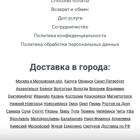
Способы оплаты
Возврат и обмен
Доп услуги
Сотрудничество
Политика конфиденциальности
Политика обработки персональных данных
Доставка в города:
Москва и Московская обл.
Калуга
Обнинск
Санкт-Петербург
Архангельск
Брянск
Волгоград
Вологда
Воронеж
Владимир
Екатеринбург
Иваново
Казань
Кострома
Красноярск
Магнитогорск
Нижний Новгород
Новосибирск
Омск
Орел
Пермь
Ростов на Дону
Самара
Сочи
Сургут
Рязань
Тверь
Тула
Тюмень
Челябинск
Чита
Уфа
Ярославль
Малоярославец
Балабаново
Наро-Фоминск
Апрелевка
Киевский
Московский
Жуков
Ермолино
Серпухов
Доставка по РФ