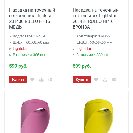
Доставка до терминала Транспортной
Насадка на точечный
Насадка на точечный
Компании
-
(для Регионов)
Подробнее
светильник Lightstar
светильник Lightstar
201430 RULLO HP16
201431 RULLO HP16
МЕДЬ
БРОНЗА
Код товара: 374191
Код товара: 374192
ШхВхГ: 60x68x60 мм
ШхВхГ: 60x68x60 мм
Lightstar
Lightstar
В наличии 386 шт.
В наличии 339 шт.
599 руб.
599 руб.
Купить
Купить