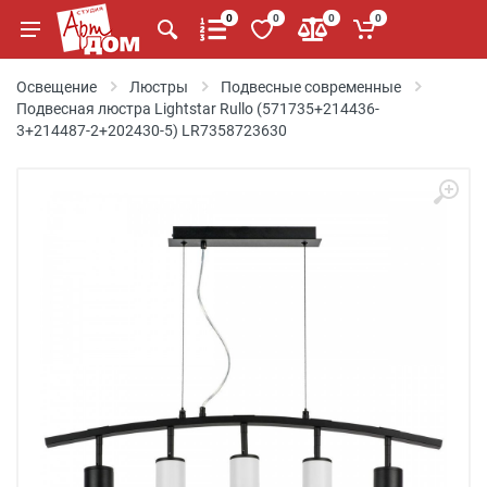
0
0
0
0
Освещение
Люстры
Подвесные современные
Подвесная люстра Lightstar Rullo (571735+214436-
3+214487-2+202430-5) LR7358723630