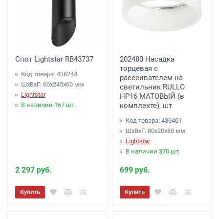
Спот Lightstar RB43737
202480 Насадка
торцевая с
Код товара: 436244
рассеивателем на
ШхВхГ: 60x245x60 мм
светильник RULLO
Lightstar
HP16 МАТОВЫЙ (в
В наличии 167 шт.
комплекте), шт
Код товара: 436401
ШхВхГ: 80x20x80 мм
Lightstar
В наличии 370 шт.
2 297 руб.
699 руб.
Купить
Купить