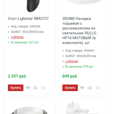
Спот Lightstar RB43737
202480 Насадка
торцевая с
Код товара: 436244
рассеивателем на
ШхВхГ: 60x245x60 мм
светильник RULLO
Lightstar
HP16 МАТОВЫЙ (в
В наличии 167 шт.
комплекте), шт
Код товара: 436401
ШхВхГ: 80x20x80 мм
Lightstar
В наличии 370 шт.
2 297 руб.
699 руб.
Купить
Купить