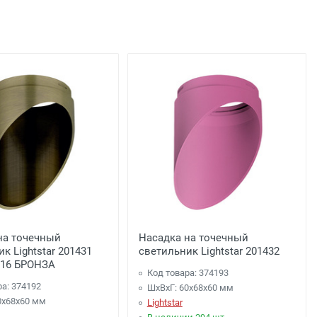
льца
подъезда;
0 рублей), до подъезда;
на точечный
Насадка на точечный
к Lightstar 201431
светильник Lightstar 201432
16 БРОНЗА
Код товара: 374193
ра: 374192
ШхВхГ: 60x68x60 мм
0x68x60 мм
Lightstar