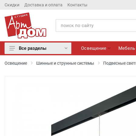
Скидки
Доставка и оплата
Контакты
Освещение
Мебель
Все разделы
Освещение
Освещение
Шинные и струнные системы
Подвесные свет
Мебель
Матрасы
Обои
Лепнина
Розетки и Выключатели
Камины электрические
Настенные панно, Вазы
Сантехника