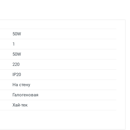
50W
1
50W
220
IP20
На стену
Галогеновая
Хай-тек