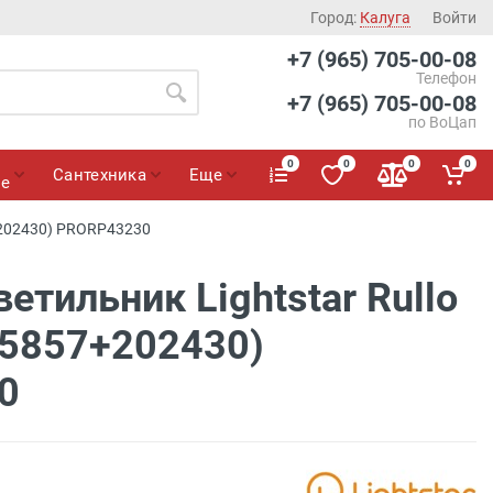
Город:
Калуга
Войти
+7 (965) 705-00-08
Телефон
+7 (965) 705-00-08
по ВоЦап
0
0
0
0
Сантехника
Еще
ие
+202430) PRORP43230
етильник Lightstar Rullo
5857+202430)
0