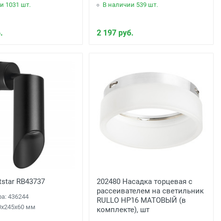
и 1031 шт.
В наличии 539 шт.
.
2 197 руб.
tstar RB43737
202480 Насадка торцевая с
рассеивателем на светильник
ра: 436244
RULLO HP16 МАТОВЫЙ (в
0x245x60 мм
комплекте), шт