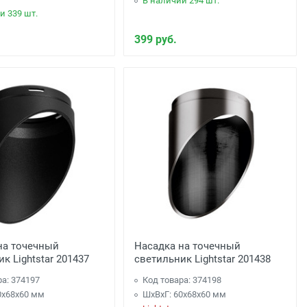
В наличии 294 шт.
и 339 шт.
399 руб.
на точечный
Насадка на точечный
к Lightstar 201437
светильник Lightstar 201438
ра: 374197
Код товара: 374198
0x68x60 мм
ШхВхГ: 60x68x60 мм