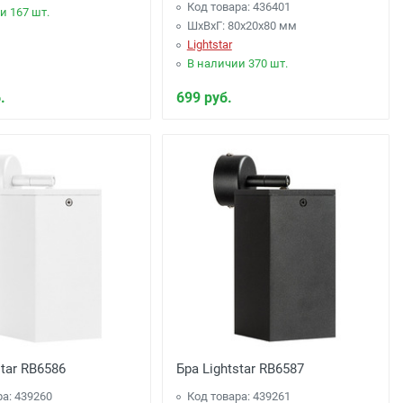
Код товара: 436401
и 167 шт.
ШхВхГ: 80x20x80 мм
Lightstar
В наличии 370 шт.
.
699 руб.
star RB6586
Бра Lightstar RB6587
ра: 439260
Код товара: 439261