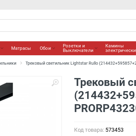
Розетки и
Камины
Матрасы
Обои
Выключатели
электрическ
ильники
Трековый светильник Lightstar Rullo (214432+595857
Трековый св
(214432+59
PRORP4323
Код товара:
573453