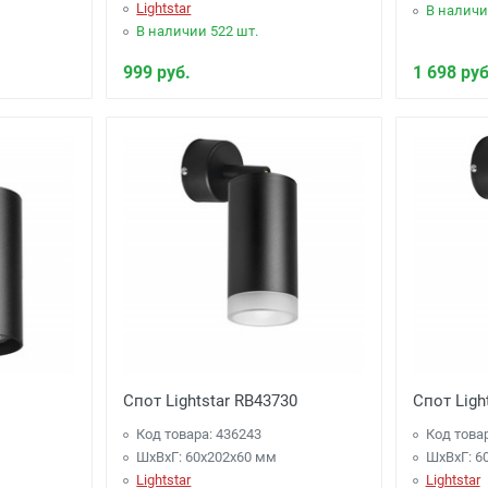
Lightstar
В наличи
В наличии 522 шт.
999 руб.
1 698 руб
Спот Lightstar RB43730
Спот Ligh
Код товара: 436243
Код това
ШхВхГ: 60x202x60 мм
ШхВхГ: 6
Lightstar
Lightstar