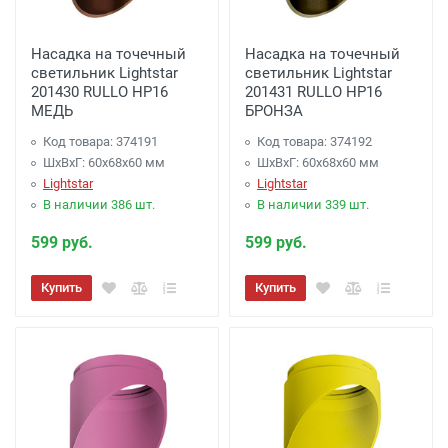
Доставка до терминала Транспортной
Насадка на точечный
Насадка на точечный
Компании
-
(для Регионов)
Подробнее
светильник Lightstar
светильник Lightstar
201430 RULLO HP16
201431 RULLO HP16
МЕДЬ
БРОНЗА
Код товара: 374191
Код товара: 374192
ШхВхГ: 60x68x60 мм
ШхВхГ: 60x68x60 мм
Lightstar
Lightstar
В наличии 386 шт.
В наличии 339 шт.
599 руб.
599 руб.
Купить
Купить