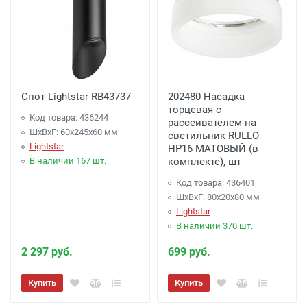
Спот Lightstar RB43737
202480 Насадка
торцевая с
Код товара: 436244
рассеивателем на
ШхВхГ: 60x245x60 мм
светильник RULLO
Lightstar
HP16 МАТОВЫЙ (в
В наличии 167 шт.
комплекте), шт
Код товара: 436401
ШхВхГ: 80x20x80 мм
Lightstar
В наличии 370 шт.
2 297 руб.
699 руб.
Купить
Купить