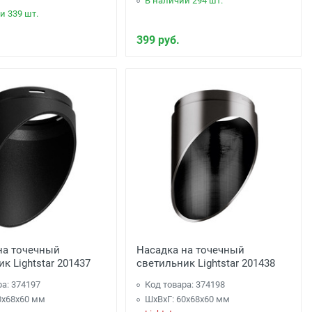
В наличии 294 шт.
и 339 шт.
399 руб.
на точечный
Насадка на точечный
к Lightstar 201437
светильник Lightstar 201438
ра: 374197
Код товара: 374198
0x68x60 мм
ШхВхГ: 60x68x60 мм