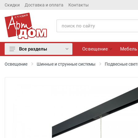
Скидки
Доставка и оплата
Контакты
Освещение
Мебель
Все разделы
Освещение
Освещение
Шинные и струнные системы
Подвесные свет
Мебель
Матрасы
Обои
Лепнина
Розетки и Выключатели
Камины электрические
Настенные панно, Вазы
Сантехника