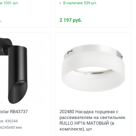
и 1031 шт.
В наличии 539 шт.
.
2 197 руб.
tstar RB43737
202480 Насадка торцевая с
рассеивателем на светильник
ра: 436244
RULLO HP16 МАТОВЫЙ (в
0x245x60 мм
комплекте), шт