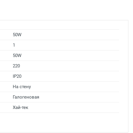
50W
1
50W
220
IP20
На стену
Галогеновая
Хай-тек