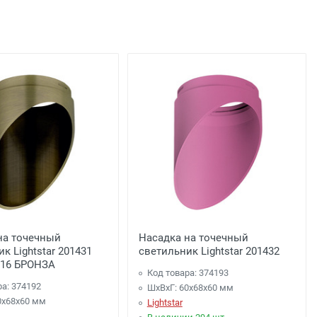
льца
подъезда;
0 рублей), до подъезда;
на точечный
Насадка на точечный
к Lightstar 201431
светильник Lightstar 201432
16 БРОНЗА
Код товара: 374193
ра: 374192
ШхВхГ: 60x68x60 мм
0x68x60 мм
Lightstar