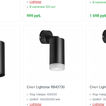
Lightstar
В наличи
В наличии 522 шт.
999 руб.
1 698 руб
Спот Lightstar RB43730
Спот Ligh
Код товара: 436243
Код това
ШхВхГ: 60x202x60 мм
ШхВхГ: 6
Lightstar
Lightstar