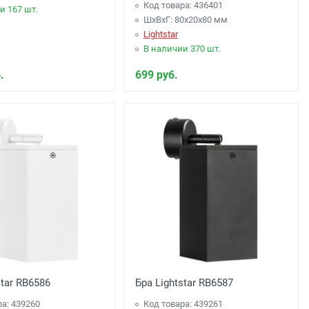
Код товара: 436401
и 167 шт.
ШхВхГ: 80x20x80 мм
Lightstar
В наличии 370 шт.
.
699 руб.
star RB6586
Бра Lightstar RB6587
ра: 439260
Код товара: 439261