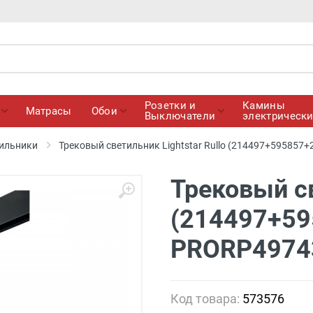
Розетки и
Камины
Матрасы
Обои
Выключатели
электрическ
ильники
Трековый светильник Lightstar Rullo (214497+595857
Трековый св
(214497+59
PRORP4974
Код товара:
573576