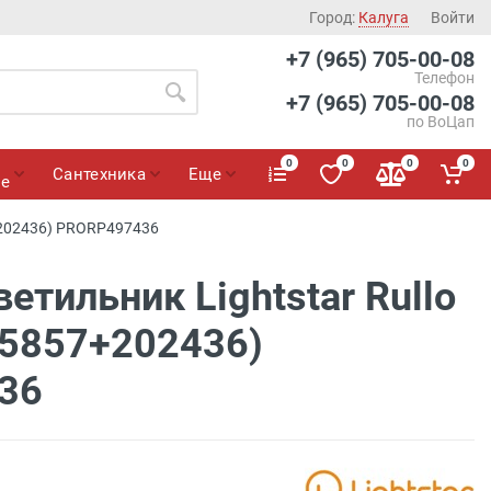
Город:
Калуга
Войти
+7 (965) 705-00-08
Телефон
+7 (965) 705-00-08
по ВоЦап
0
0
0
0
Сантехника
Еще
ие
+202436) PRORP497436
етильник Lightstar Rullo
5857+202436)
36