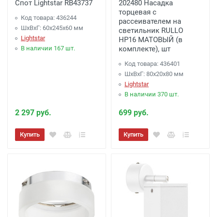
Спот Lightstar RB43737
202480 Насадка
торцевая с
Код товара: 436244
рассеивателем на
ШхВхГ: 60x245x60 мм
светильник RULLO
Lightstar
HP16 МАТОВЫЙ (в
В наличии 167 шт.
комплекте), шт
Код товара: 436401
ШхВхГ: 80x20x80 мм
Lightstar
В наличии 370 шт.
2 297 руб.
699 руб.
Купить
Купить