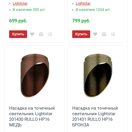
Lightstar
Lightstar
заказ менее 3000 рублей. -
100 рублей
.
В наличии 295 шт.
В наличии 1324 шт.
Акция: Доставка до: Малоярославец,
699 руб.
799 руб.
Обнинск, Балабаново -
Бесплатно
(при
Купить
Купить
заказе более 3000 рублей), до подъезда;
менее 3000 рублей. -
300 рублей
Акция: Доставка до: Наро-Фоминск,
Апрелевка, п.Селятино, п.Московский -
Бесплатно
(при заказе более 7000 рублей),
до подъезда;
менее 7000 рублей. -
300 рублей
Доставка до терминала Транспортной
Насадка на точечный
Насадка на точечный
Компании
-
(для Регионов)
Подробнее
светильник Lightstar
светильник Lightstar
201430 RULLO HP16
201431 RULLO HP16
МЕДЬ
БРОНЗА