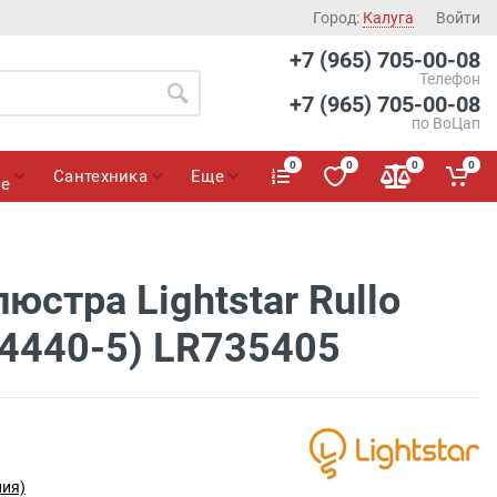
Город:
Калуга
Войти
+7 (965) 705-00-08
Телефон
+7 (965) 705-00-08
по ВоЦап
0
0
0
0
Сантехника
Еще
ие
юстра Lightstar Rullo
4440-5) LR735405
лия)