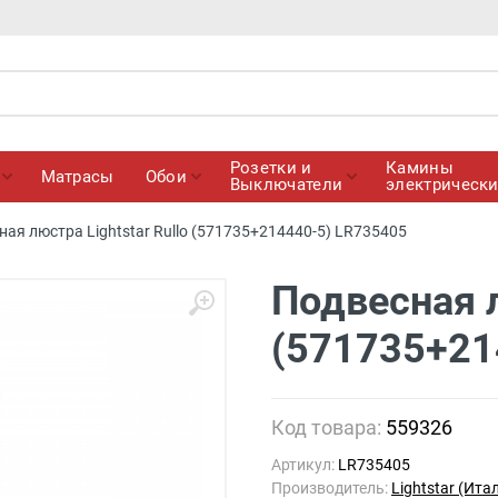
Розетки и
Камины
Матрасы
Обои
Выключатели
электрическ
ная люстра Lightstar Rullo (571735+214440-5) LR735405
Подвесная л
(571735+21
Код товара:
559326
Артикул:
LR735405
Производитель:
Lightstar (Ита