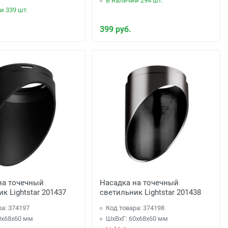
В наличии 294 шт.
и 339 шт.
399 руб.
на точечный
Насадка на точечный
к Lightstar 201437
светильник Lightstar 201438
ра: 374197
Код товара: 374198
0x68x60 мм
ШхВхГ: 60x68x60 мм