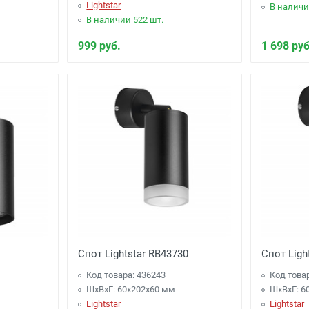
Lightstar
В наличи
В наличии 522 шт.
999 руб.
1 698 руб
Спот Lightstar RB43730
Спот Ligh
Код товара: 436243
Код това
ШхВхГ: 60x202x60 мм
ШхВхГ: 6
Lightstar
Lightstar