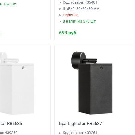
Код товара: 436401
и 167 шт.
ШхВхГ: 80x20x80 мм
Lightstar
В наличии 370 шт.
.
699 руб.
star RB6586
Бра Lightstar RB6587
ра: 439260
Код товара: 439261