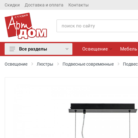
Скидки
Доставка и оплата
Контакты
Освещение
Мебель
Все разделы
Освещение
Освещение
Люстры
Подвесные современные
Подвес
Мебель
Матрасы
Обои
Лепнина
Розетки и Выключатели
Камины электрические
Настенные панно, Вазы
Сантехника