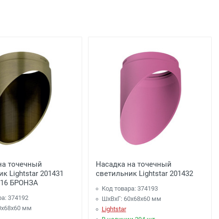
льца
подъезда;
0 рублей), до подъезда;
на точечный
Насадка на точечный
к Lightstar 201431
светильник Lightstar 201432
16 БРОНЗА
Код товара: 374193
ра: 374192
ШхВхГ: 60x68x60 мм
0x68x60 мм
Lightstar