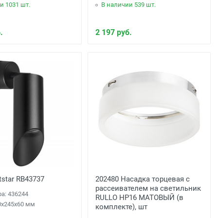
и 1031 шт.
В наличии 539 шт.
.
2 197 руб.
tstar RB43737
202480 Насадка торцевая с
рассеивателем на светильник
ра: 436244
RULLO HP16 МАТОВЫЙ (в
0x245x60 мм
комплекте), шт