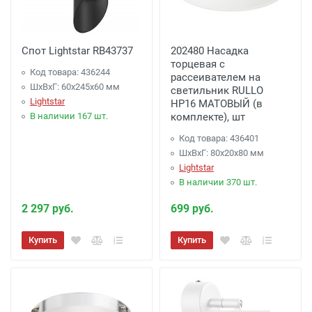
Спот Lightstar RB43737
202480 Насадка
торцевая с
Код товара: 436244
рассеивателем на
ШхВхГ: 60x245x60 мм
светильник RULLO
Lightstar
HP16 МАТОВЫЙ (в
В наличии 167 шт.
комплекте), шт
Код товара: 436401
ШхВхГ: 80x20x80 мм
Lightstar
В наличии 370 шт.
2 297 руб.
699 руб.
Купить
Купить