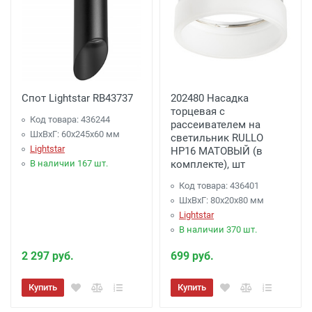
Спот Lightstar RB43737
202480 Насадка
торцевая с
Код товара: 436244
рассеивателем на
ШхВхГ: 60x245x60 мм
светильник RULLO
Lightstar
HP16 МАТОВЫЙ (в
В наличии 167 шт.
комплекте), шт
Код товара: 436401
ШхВхГ: 80x20x80 мм
Lightstar
В наличии 370 шт.
2 297 руб.
699 руб.
Купить
Купить