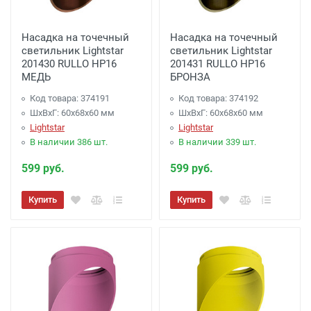
Доставка до терминала Транспортной
Насадка на точечный
Насадка на точечный
Компании
-
(для Регионов)
Подробнее
светильник Lightstar
светильник Lightstar
201430 RULLO HP16
201431 RULLO HP16
МЕДЬ
БРОНЗА
Код товара: 374191
Код товара: 374192
ШхВхГ: 60x68x60 мм
ШхВхГ: 60x68x60 мм
Lightstar
Lightstar
В наличии 386 шт.
В наличии 339 шт.
599 руб.
599 руб.
Купить
Купить