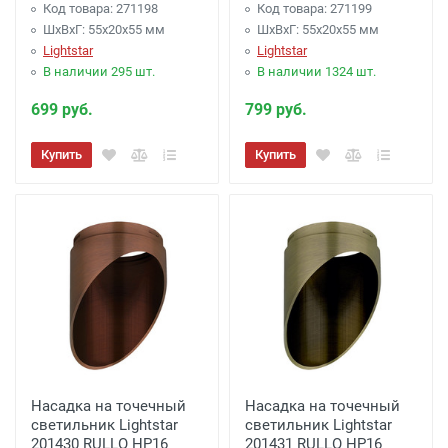
рублей.
- Бесплатно
Код товара: 271198
Код товара: 271199
Доставка г. Калуга (самовывоз из офиса)
ШхВхГ: 55x20x55 мм
ШхВхГ: 55x20x55 мм
Lightstar
Lightstar
заказ менее 3000 рублей. -
100 рублей
.
В наличии 295 шт.
В наличии 1324 шт.
Акция: Доставка до: Малоярославец,
699 руб.
799 руб.
Обнинск, Балабаново -
Бесплатно
(при
Купить
Купить
заказе более 3000 рублей), до подъезда;
менее 3000 рублей. -
300 рублей
Акция: Доставка до: Наро-Фоминск,
Апрелевка, п.Селятино, п.Московский -
Бесплатно
(при заказе более 7000 рублей),
до подъезда;
менее 7000 рублей. -
300 рублей
Доставка до терминала Транспортной
Насадка на точечный
Насадка на точечный
Компании
-
(для Регионов)
Подробнее
светильник Lightstar
светильник Lightstar
201430 RULLO HP16
201431 RULLO HP16