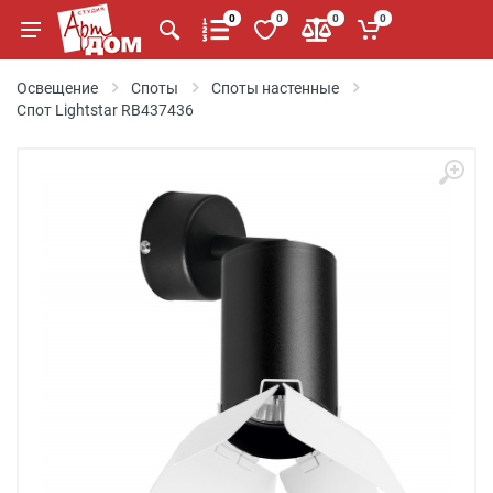
0
0
0
0
Освещение
Споты
Споты настенные
Спот Lightstar RB437436