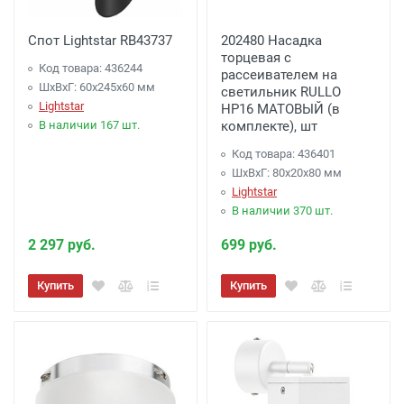
Спот Lightstar RB43737
202480 Насадка
торцевая с
Код товара: 436244
рассеивателем на
ШхВхГ: 60x245x60 мм
светильник RULLO
Lightstar
HP16 МАТОВЫЙ (в
В наличии 167 шт.
комплекте), шт
Код товара: 436401
ШхВхГ: 80x20x80 мм
Lightstar
В наличии 370 шт.
2 297 руб.
699 руб.
Купить
Купить