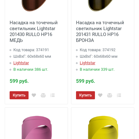
менее 7000 рублей. -
300 рублей
Доставка до терминала Транспортной
Насадка на точечный
Насадка на точечный
Компании
-
(для Регионов)
Подробнее
светильник Lightstar
светильник Lightstar
201430 RULLO HP16
201431 RULLO HP16
МЕДЬ
БРОНЗА
Код товара: 374191
Код товара: 374192
ШхВхГ: 60x68x60 мм
ШхВхГ: 60x68x60 мм
Lightstar
Lightstar
В наличии 386 шт.
В наличии 339 шт.
599 руб.
599 руб.
Купить
Купить