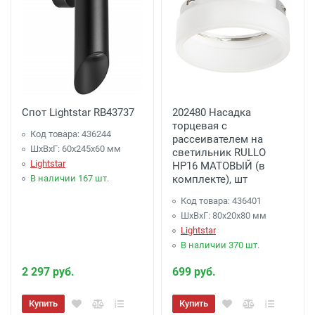
Спот Lightstar RB43737
202480 Насадка
торцевая с
Код товара: 436244
рассеивателем на
ШхВхГ: 60x245x60 мм
светильник RULLO
Lightstar
HP16 МАТОВЫЙ (в
В наличии 167 шт.
комплекте), шт
Код товара: 436401
ШхВхГ: 80x20x80 мм
Lightstar
В наличии 370 шт.
2 297 руб.
699 руб.
Купить
Купить