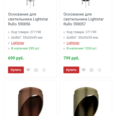
заказе на сумму от 2000 рублей до 4000
рублей)
Основание для
Основание для
светильника Lightstar
светильника Lightstar
Доставка по г. Калуге, заказ более 3000
Rullo 590056
Rullo 590057
рублей.
- Бесплатно
Код товара: 271198
Код товара: 271199
Доставка г. Калуга (самовывоз из офиса)
ШхВхГ: 55x20x55 мм
ШхВхГ: 55x20x55 мм
Lightstar
Lightstar
заказ менее 3000 рублей. -
100 рублей
.
В наличии 295 шт.
В наличии 1324 шт.
Акция: Доставка до: Малоярославец,
699 руб.
799 руб.
Обнинск, Балабаново -
Бесплатно
(при
Купить
Купить
заказе более 3000 рублей), до подъезда;
менее 3000 рублей. -
300 рублей
Акция: Доставка до: Наро-Фоминск,
Апрелевка, п.Селятино, п.Московский -
Бесплатно
(при заказе более 7000 рублей),
до подъезда;