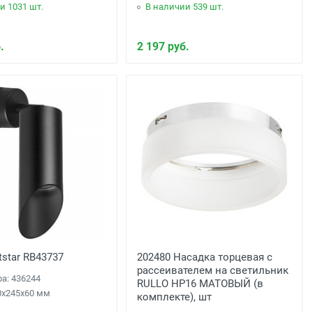
и 1031 шт.
В наличии 539 шт.
.
2 197 руб.
tstar RB43737
202480 Насадка торцевая с
рассеивателем на светильник
ра: 436244
RULLO HP16 МАТОВЫЙ (в
0x245x60 мм
комплекте), шт