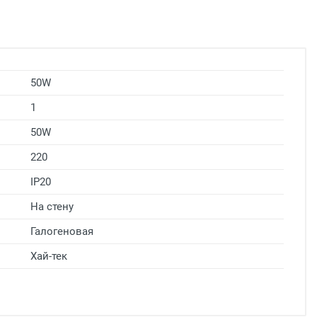
50W
1
50W
220
IP20
На стену
Галогеновая
Хай-тек