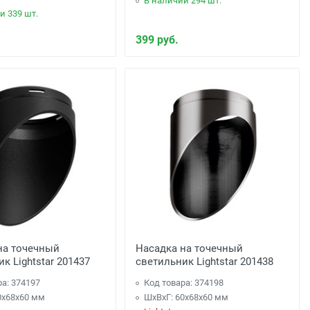
В наличии 294 шт.
и 339 шт.
399 руб.
на точечный
Насадка на точечный
к Lightstar 201437
светильник Lightstar 201438
ра: 374197
Код товара: 374198
0x68x60 мм
ШхВхГ: 60x68x60 мм