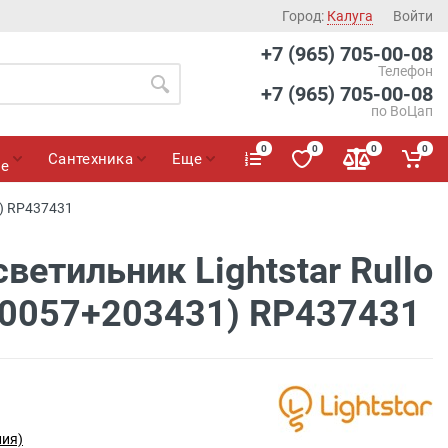
Город:
Калуга
Войти
+7 (965) 705-00-08
Телефон
+7 (965) 705-00-08
по ВоЦап
0
0
0
0
Сантехника
Еще
ие
1) RP437431
ветильник Lightstar Rullo
0057+203431) RP437431
лия)