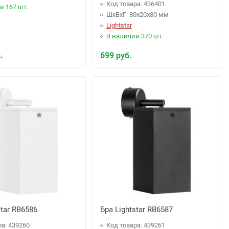
Код товара: 436401
и 167 шт.
ШхВхГ: 80x20x80 мм
Lightstar
В наличии 370 шт.
.
699 руб.
star RB6586
Бра Lightstar RB6587
ра: 439260
Код товара: 439261