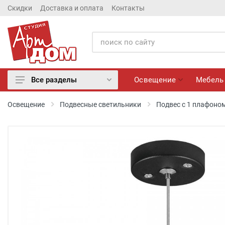
Скидки
Доставка и оплата
Контакты
Освещение
Мебель
Все разделы
Освещение
Освещение
Подвесные светильники
Подвес с 1 плафоно
Мебель
Матрасы
Обои
Лепнина
Розетки и Выключатели
Камины электрические
Настенные панно, Вазы
Сантехника