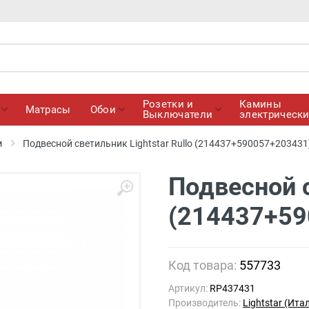
Розетки и
Камины
Матрасы
Обои
Выключатели
электрическ
м
Подвесной светильник Lightstar Rullo (214437+590057+20343
Подвесной с
(214437+59
Код товара:
557733
Артикул:
RP437431
Производитель:
Lightstar (Ита