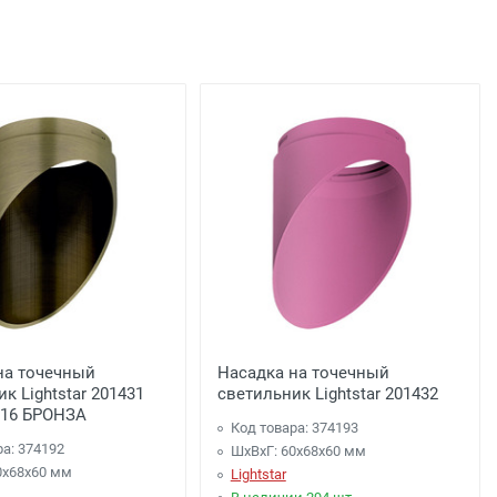
льца
подъезда;
0 рублей), до подъезда;
на точечный
Насадка на точечный
к Lightstar 201431
светильник Lightstar 201432
16 БРОНЗА
Код товара: 374193
ра: 374192
ШхВхГ: 60x68x60 мм
0x68x60 мм
Lightstar