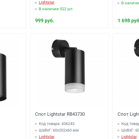
Lightstar
В наличи
В наличии 522 шт.
999 руб.
1 698 руб
Спот Lightstar RB43730
Спот Ligh
Код товара: 436243
Код това
ШхВхГ: 60x202x60 мм
ШхВхГ: 6
Lightstar
Lightstar