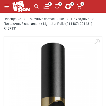
0
0
0
0
Освещение
Точечные светильники
Накладные
Потолочный светильник Lightstar Rullo (214487+201431)
R487131