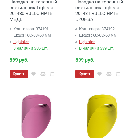
Насадка на точечный
Насадка на точечный
Компании
-
(для Регионов)
Подробнее
светильник Lightstar
светильник Lightstar
201430 RULLO HP16
201431 RULLO HP16
МЕДЬ
БРОНЗА
Код товара: 374191
Код товара: 374192
ШхВхГ: 60x68x60 мм
ШхВхГ: 60x68x60 мм
Lightstar
Lightstar
В наличии 386 шт.
В наличии 339 шт.
599 руб.
599 руб.
Купить
Купить