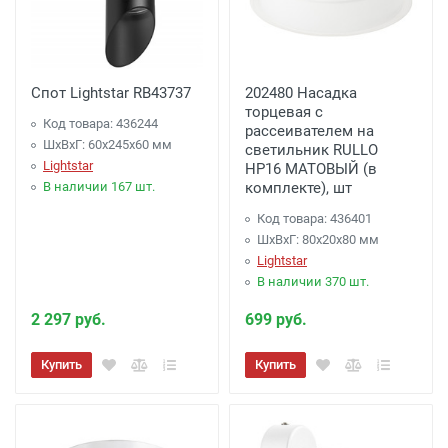
Спот Lightstar RB43737
202480 Насадка
торцевая с
Код товара: 436244
рассеивателем на
ШхВхГ: 60x245x60 мм
светильник RULLO
Lightstar
HP16 МАТОВЫЙ (в
В наличии 167 шт.
комплекте), шт
Код товара: 436401
ШхВхГ: 80x20x80 мм
Lightstar
В наличии 370 шт.
2 297 руб.
699 руб.
Купить
Купить