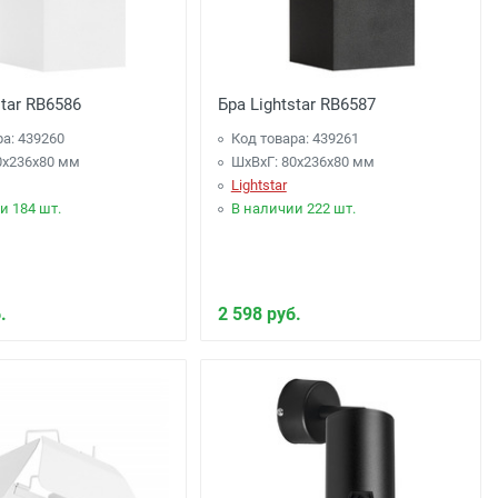
star RB6586
Бра Lightstar RB6587
ра: 439260
Код товара: 439261
0x236x80 мм
ШхВхГ: 80x236x80 мм
Lightstar
и 184 шт.
В наличии 222 шт.
.
2 598 руб.