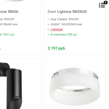
0
tstar RB436
Спот Lightstar RB43630
ра: 436239
Код товара: 436240
0x186x60 мм
ШхВхГ: 60x202x60 мм
Lightstar
и 1031 шт.
В наличии 539 шт.
.
2 197 руб.