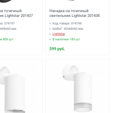
на точечный
Насадка на точечный
к Lightstar 201437
светильник Lightstar 201438
ра: 374197
Код товара: 374198
0x68x60 мм
ШхВхГ: 60x68x60 мм
Lightstar
и 806 шт.
В наличии 185 шт.
599 руб.