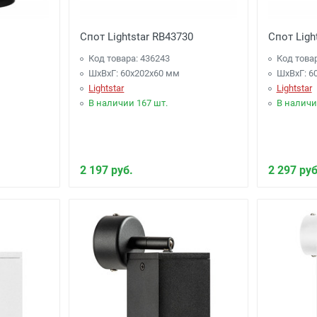
Спот Lightstar RB43730
Спот Ligh
Код товара: 436243
Код това
ШхВхГ: 60x202x60 мм
ШхВхГ: 6
Lightstar
Lightstar
В наличии 167 шт.
В наличи
2 197 руб.
2 297 руб