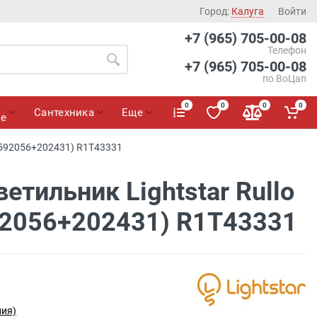
Город:
Калуга
Войти
+7 (965) 705-00-08
Телефон
+7 (965) 705-00-08
по ВоЦап
0
0
0
0
Сантехника
Еще
ие
3+592056+202431) R1T43331
етильник Lightstar Rullo
2056+202431) R1T43331
лия)