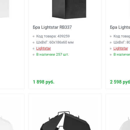
Бра Lightstar RB337
Бра Light
Код товара: 439259
Код това
ШхВхГ: 60x186x60 мм
ШхВхГ: 8
Lightstar
Lightstar
В наличии 257 шт.
В наличи
1 898 руб.
2 598 руб