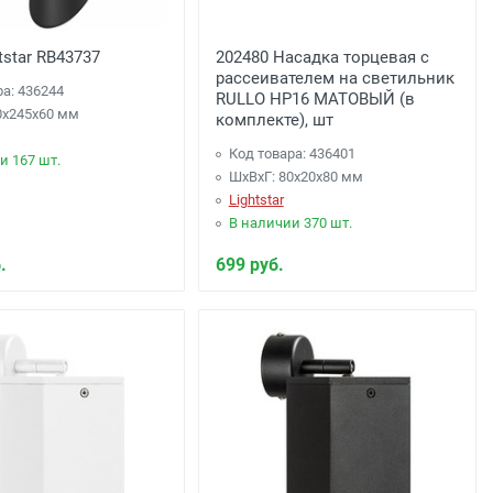
tstar RB43737
202480 Насадка торцевая с
рассеивателем на светильник
ра: 436244
RULLO HP16 МАТОВЫЙ (в
0x245x60 мм
комплекте), шт
Код товара: 436401
и 167 шт.
ШхВхГ: 80x20x80 мм
Lightstar
В наличии 370 шт.
.
699 руб.