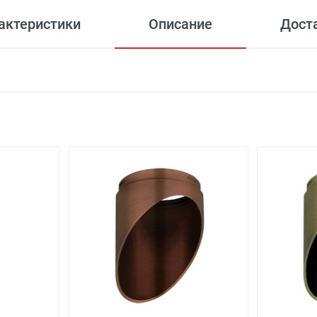
актеристики
Описание
Дост
MAX Мощность лампы
 сумму более 7 000 рублей)
Количество ламп
 сумму от 4000 рублей до 7000 рублей)
Общая мощность
 сумму от 4000 рублей до 7000 рублей) внутри Садового Ко
 сумму от 2000 рублей до 4000 рублей)
Напряжение
Степень защиты
- Бесплатно
Место установки
менее 3000 рублей. -
100 рублей
.
Тип лампы (основной)
алабаново -
Бесплатно
(при заказе более 3000 рублей), до 
Тип светильника
.Селятино, п.Московский -
Бесплатно
(при заказе более 700