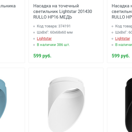
ильника
Насадка на точечный
Насадка 
светильник Lightstar 201430
светильни
и
-
(для Регионов)
Подробнее
RULLO HP16 МЕДЬ
RULLO HP
Код товара: 374191
Код това
ШхВхГ: 60x68x60 мм
ШхВхГ: 6
Lightstar
Lightstar
В наличии 386 шт.
В наличи
599 руб.
599 руб.