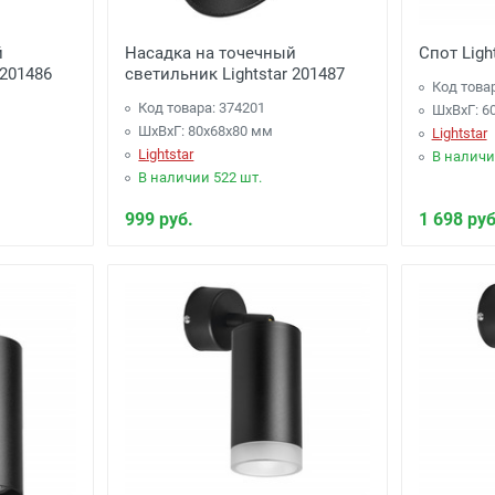
й
Насадка на точечный
Спот Ligh
 201486
светильник Lightstar 201487
Код това
Код товара: 374201
ШхВхГ: 6
ШхВхГ: 80x68x80 мм
Lightstar
Lightstar
В наличи
В наличии 522 шт.
999 руб.
1 698 руб