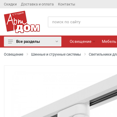
Скидки
Доставка и оплата
Контакты
Освещение
Мебель
Все разделы
Освещение
Освещение
Шинные и струнные системы
Светильники дл
Мебель
Матрасы
Обои
Лепнина
Розетки и Выключатели
Камины электрические
Настенные панно, Вазы
Сантехника