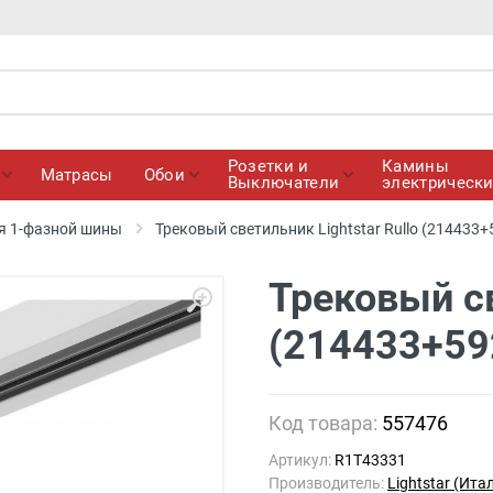
Розетки и
Камины
Матрасы
Обои
Выключатели
электрическ
я 1-фазной шины
Трековый светильник Lightstar Rullo (21443
Трековый св
(214433+59
Код товара:
557476
Артикул:
R1T43331
Производитель:
Lightstar (Ита