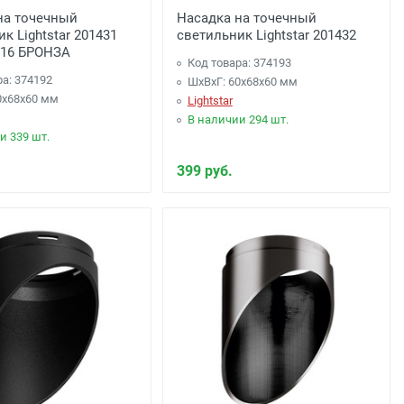
на точечный
Насадка на точечный
к Lightstar 201431
светильник Lightstar 201432
16 БРОНЗА
Код товара: 374193
ра: 374192
ШхВхГ: 60x68x60 мм
0x68x60 мм
Lightstar
В наличии 294 шт.
и 339 шт.
399 руб.