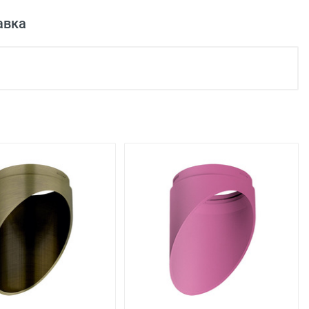
авка
50W
1
50W
льца
220
IP20
На стену
Галогеновая
подъезда;
Современный
0 рублей), до подъезда;