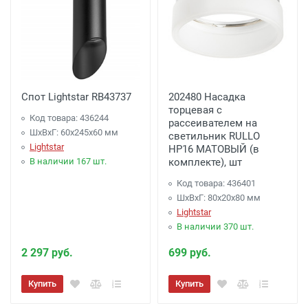
Спот Lightstar RB43737
202480 Насадка
торцевая с
Код товара: 436244
рассеивателем на
ШхВхГ: 60x245x60 мм
светильник RULLO
Lightstar
HP16 МАТОВЫЙ (в
В наличии 167 шт.
комплекте), шт
Код товара: 436401
ШхВхГ: 80x20x80 мм
Lightstar
В наличии 370 шт.
2 297 руб.
699 руб.
Купить
Купить