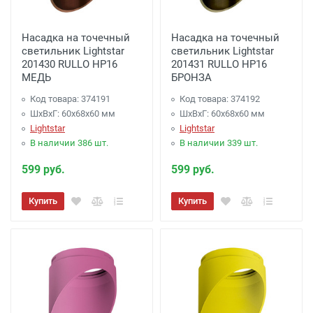
Доставка до терминала Транспортной
Насадка на точечный
Насадка на точечный
Компании
-
(для Регионов)
Подробнее
светильник Lightstar
светильник Lightstar
201430 RULLO HP16
201431 RULLO HP16
МЕДЬ
БРОНЗА
Код товара: 374191
Код товара: 374192
ШхВхГ: 60x68x60 мм
ШхВхГ: 60x68x60 мм
Lightstar
Lightstar
В наличии 386 шт.
В наличии 339 шт.
599 руб.
599 руб.
Купить
Купить