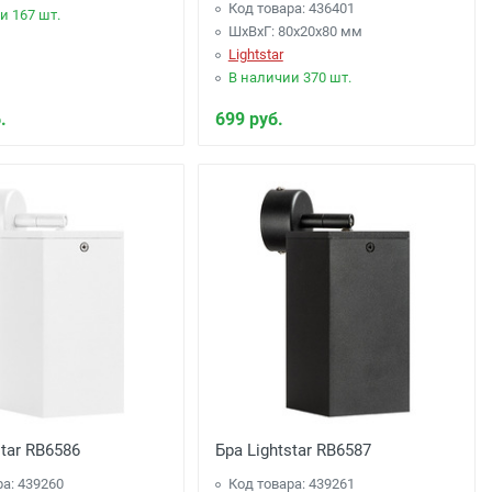
Код товара: 436401
и 167 шт.
ШхВхГ: 80x20x80 мм
Lightstar
В наличии 370 шт.
.
699 руб.
star RB6586
Бра Lightstar RB6587
ра: 439260
Код товара: 439261