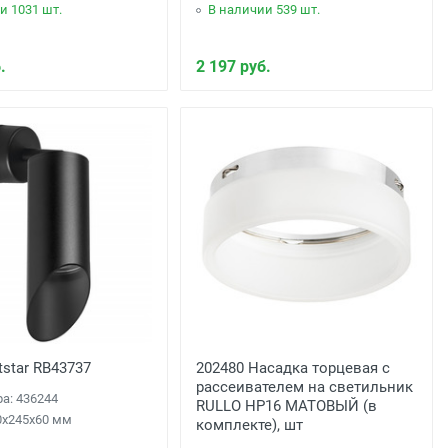
и 1031 шт.
В наличии 539 шт.
.
2 197 руб.
tstar RB43737
202480 Насадка торцевая с
рассеивателем на светильник
ра: 436244
RULLO HP16 МАТОВЫЙ (в
0x245x60 мм
комплекте), шт