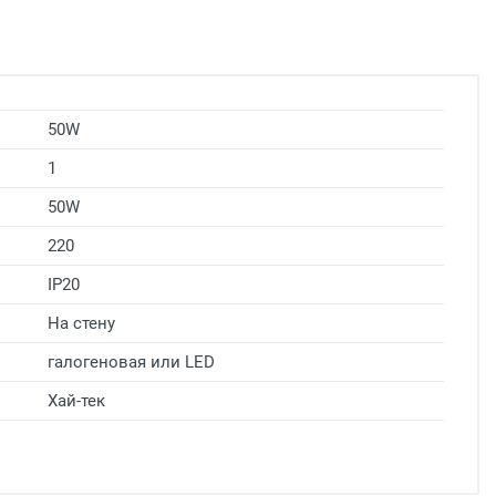
50W
1
50W
220
IP20
На стену
галогеновая или LED
Хай-тек