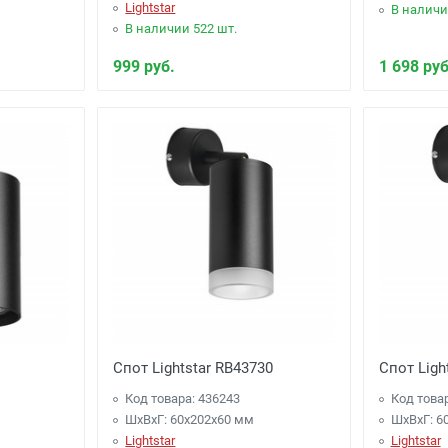
Lightstar
В наличи
В наличии 522 шт.
999 руб.
1 698 руб
Спот Lightstar RB43730
Спот Ligh
Код товара: 436243
Код това
ШхВхГ: 60x202x60 мм
ШхВхГ: 6
Lightstar
Lightstar