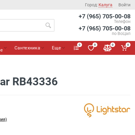
Город:
Калуга
Войти
+7 (965) 705-00-08
Телефон
+7 (965) 705-00-08
по ВоЦап
0
0
0
0
Сантехника
Еще
ие
tar RB43336
лия)