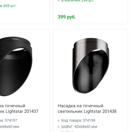
В наличии 294 шт.
и 339 шт.
399 руб.
на точечный
Насадка на точечный
к Lightstar 201437
светильник Lightstar 201438
ра: 374197
Код товара: 374198
0x68x60 мм
ШхВхГ: 60x68x60 мм