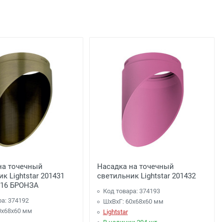
льца
подъезда;
0 рублей), до подъезда;
на точечный
Насадка на точечный
к Lightstar 201431
светильник Lightstar 201432
16 БРОНЗА
Код товара: 374193
ра: 374192
ШхВхГ: 60x68x60 мм
0x68x60 мм
Lightstar