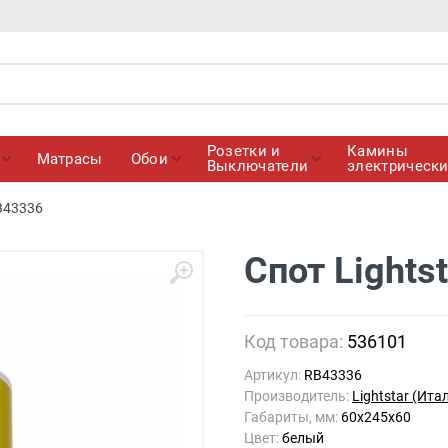
Розетки и
Камины
Матрасы
Обои
Выключатели
электрическ
RB43336
Спот Lights
Код товара:
536101
Артикул:
RB43336
Производитель:
Lightstar (Ита
Габариты, мм:
60x245x60
Цвет:
белый