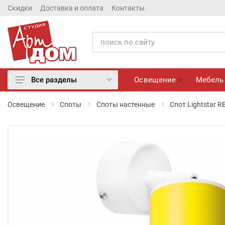
Скидки
Доставка и оплата
Контакты
Освещение
Мебель
Все разделы
Освещение
Освещение
Споты
Споты настенные
Спот Lightstar 
Мебель
Матрасы
Обои
Лепнина
Розетки и Выключатели
Камины электрические
Настенные панно, Вазы
Сантехника