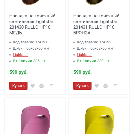
Доставка до терминала Транспортной
Насадка на точечный
Насадка на точечный
Компании
-
(для Регионов)
Подробнее
светильник Lightstar
светильник Lightstar
201430 RULLO HP16
201431 RULLO HP16
МЕДЬ
БРОНЗА
Код товара: 374191
Код товара: 374192
ШхВхГ: 60x68x60 мм
ШхВхГ: 60x68x60 мм
Lightstar
Lightstar
В наличии 386 шт.
В наличии 339 шт.
599 руб.
599 руб.
Купить
Купить