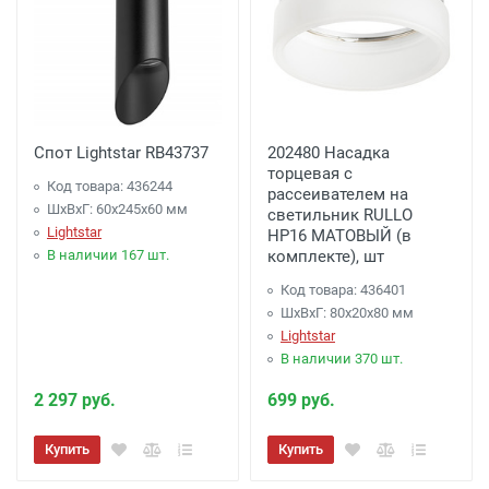
Спот Lightstar RB43737
202480 Насадка
торцевая с
Код товара: 436244
рассеивателем на
ШхВхГ: 60x245x60 мм
светильник RULLO
Lightstar
HP16 МАТОВЫЙ (в
В наличии 167 шт.
комплекте), шт
Код товара: 436401
ШхВхГ: 80x20x80 мм
Lightstar
В наличии 370 шт.
2 297 руб.
699 руб.
Купить
Купить