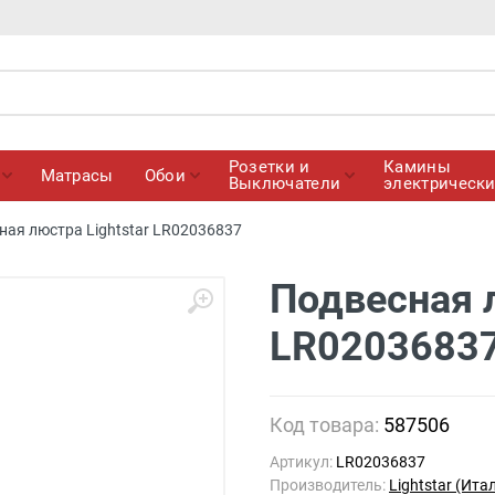
Розетки и
Камины
Матрасы
Обои
Выключатели
электрическ
ная люстра Lightstar LR02036837
Подвесная л
LR0203683
Код товара:
587506
Артикул:
LR02036837
Производитель:
Lightstar (Ита