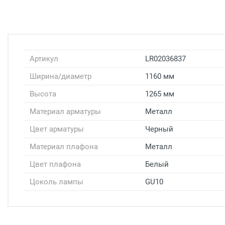
Артикул
LR02036837
Ширина/диаметр
1160 мм
Высота
1265 мм
Материал арматуры
Металл
Цвет арматуры
Черный
Материал плафона
Металл
Цвет плафона
Белый
Цоколь лампы
GU10
Доставка светильников
Доставка г. Москва
- Бесплатно
( при заказе на
Доставка г. Москва -
300 рублей
( при заказе на