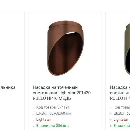
 сумму от 4000 рублей до 7000 рублей) внутри Садового Ко
 сумму от 2000 рублей до 4000 рублей)
- Бесплатно
менее 3000 рублей. -
100 рублей
.
алабаново -
Бесплатно
(при заказе более 3000 рублей), до 
.Селятино, п.Московский -
Бесплатно
(при заказе более 700
ильника
Насадка на точечный
Насадка 
светильник Lightstar 201430
светильни
и
-
(для Регионов)
Подробнее
RULLO HP16 МЕДЬ
RULLO HP
Код товара: 374191
Код това
ШхВхГ: 60x68x60 мм
ШхВхГ: 6
Lightstar
Lightstar
В наличии 386 шт.
В наличи