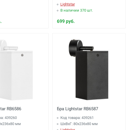
Lightstar
В наличии 370 шт.
.
699 руб.
star RB6586
Бра Lightstar RB6587
ра: 439260
Код товара: 439261
0x236x80 мм
ШхВхГ: 80x236x80 мм
Lightstar