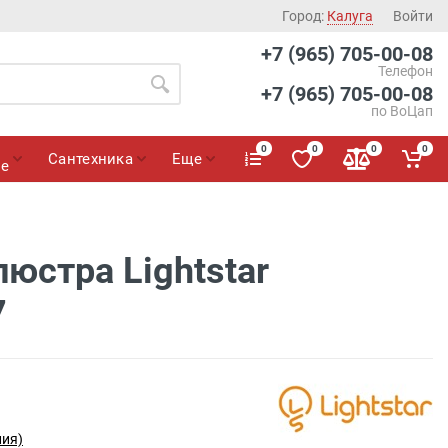
Город:
Калуга
Войти
+7 (965) 705-00-08
Телефон
+7 (965) 705-00-08
по ВоЦап
0
0
0
0
Сантехника
Еще
ие
юстра Lightstar
7
лия)