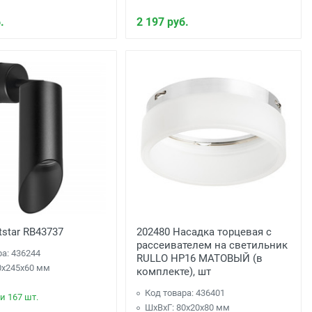
.
2 197 руб.
tstar RB43737
202480 Насадка торцевая с
рассеивателем на светильник
ра: 436244
RULLO HP16 МАТОВЫЙ (в
0x245x60 мм
комплекте), шт
Код товара: 436401
и 167 шт.
ШхВхГ: 80x20x80 мм