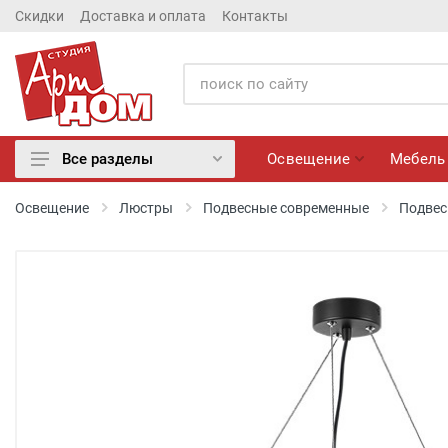
Скидки
Доставка и оплата
Контакты
Освещение
Мебель
Все разделы
Освещение
Освещение
Люстры
Подвесные современные
Подвес
Мебель
Матрасы
Обои
Лепнина
Розетки и Выключатели
Камины электрические
Настенные панно, Вазы
Сантехника