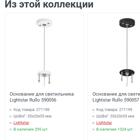
Из этой коллекции
Доставка г. Москва -
450 рублей
( при заказе на
Доставка г. Москва -
650 рублей
( при заказе на
Доставка по г. Калуге, заказ более 3000 рублей.
Доставка г. Калуга (самовывоз из офиса) заказ 
Акция: Доставка до: Малоярославец, Обнинск, Б
менее 3000 рублей. -
300 рублей
Акция: Доставка до: Наро-Фоминск, Апрелевка, п
менее 7000 рублей. -
300 рублей
Основание для светильника
Основание для свет
Lightstar Rullo 590056
Lightstar Rullo 590057
Доставка до терминала Транспортной Компани
Код товара: 271198
Код товара: 271199
ШхВхГ: 55x20x55 мм
ШхВхГ: 55x20x55 мм
Lightstar
Lightstar
В наличии 295 шт.
В наличии 1324 шт.