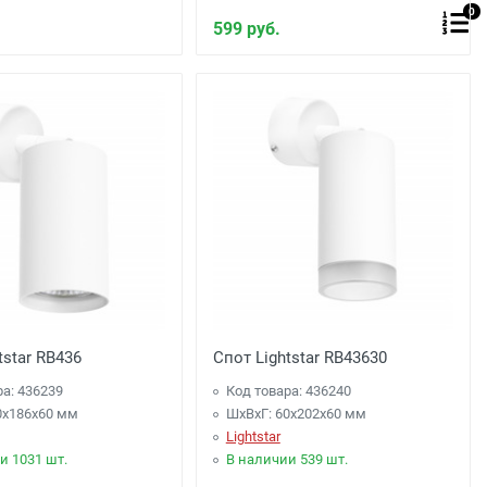
0
599 руб.
tstar RB436
Спот Lightstar RB43630
ра: 436239
Код товара: 436240
0x186x60 мм
ШхВхГ: 60x202x60 мм
Lightstar
и 1031 шт.
В наличии 539 шт.