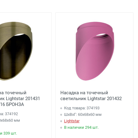
льца
подъезда;
0 рублей), до подъезда;
на точечный
Насадка на точечный
к Lightstar 201431
светильник Lightstar 201432
16 БРОНЗА
Код товара: 374193
ра: 374192
ШхВхГ: 60x68x60 мм
0x68x60 мм
Lightstar
В наличии 294 шт.
и 339 шт.