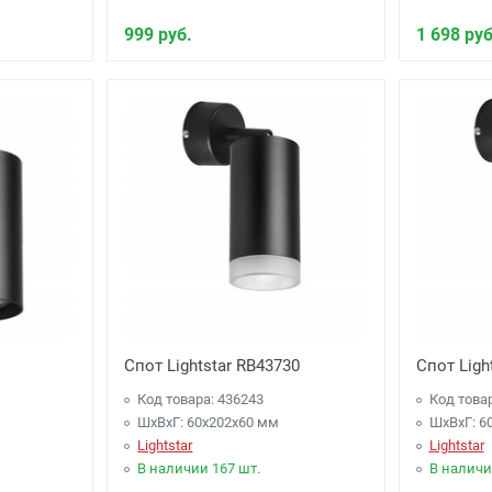
999 руб.
1 698 руб
Спот Lightstar RB43730
Спот Ligh
Код товара: 436243
Код това
ШхВхГ: 60x202x60 мм
ШхВхГ: 6
Lightstar
Lightstar
В наличии 167 шт.
В наличи