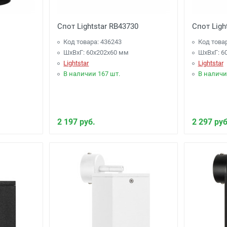
Спот Lightstar RB43730
Спот Ligh
Код товара: 436243
Код това
ШхВхГ: 60x202x60 мм
ШхВхГ: 6
Lightstar
Lightstar
В наличии 167 шт.
В наличи
2 197 руб.
2 297 руб