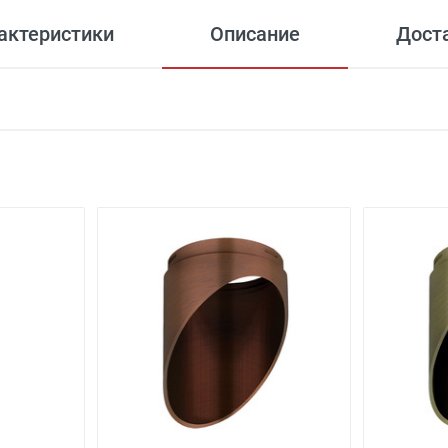
актеристики
Описание
Дост
Материал арматуры
 сумму более 7 000 рублей)
Цвет арматуры
 сумму от 4000 рублей до 7000 рублей)
Диаметр врезного
 сумму от 4000 рублей до 7000 рублей) внутри Садового Ко
отверстия, мм
 сумму от 2000 рублей до 4000 рублей)
- Бесплатно
менее 3000 рублей. -
100 рублей
.
алабаново -
Бесплатно
(при заказе более 3000 рублей), до 
.Селятино, п.Московский -
Бесплатно
(при заказе более 700