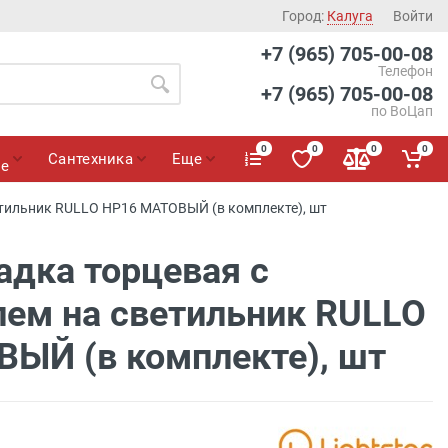
Город:
Калуга
Войти
+7 (965) 705-00-08
Телефон
+7 (965) 705-00-08
по ВоЦап
0
0
0
0
Сантехника
Еще
ие
етильник RULLO HP16 МАТОВЫЙ (в комплекте), шт
адка торцевая с
лем на светильник RULLO
ЫЙ (в комплекте), шт