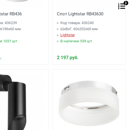
0
tstar RB436
Спот Lightstar RB43630
ра: 436239
Код товара: 436240
0x186x60 мм
ШхВхГ: 60x202x60 мм
Lightstar
и 1031 шт.
В наличии 539 шт.
.
2 197 руб.