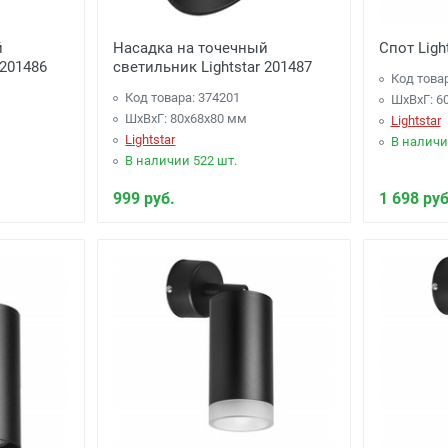
й
Насадка на точечный
Спот Ligh
 201486
светильник Lightstar 201487
Код това
Код товара: 374201
ШхВхГ: 6
ШхВхГ: 80x68x80 мм
Lightstar
Lightstar
В наличи
В наличии 522 шт.
999 руб.
1 698 руб