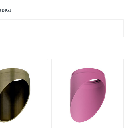
авка
Металл
Хром
55
льца
подъезда;
0 рублей), до подъезда;