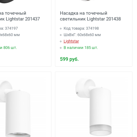
на точечный
Насадка на точечный
к Lightstar 201437
светильник Lightstar 201438
ра: 374197
Код товара: 374198
0x68x60 мм
ШхВхГ: 60x68x60 мм
Lightstar
и 806 шт.
В наличии 185 шт.
599 руб.