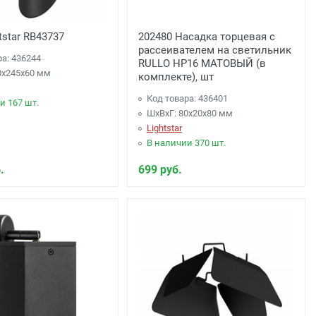
tstar RB43737
202480 Насадка торцевая с
рассеивателем на светильник
ра: 436244
RULLO HP16 МАТОВЫЙ (в
0x245x60 мм
комплекте), шт
Код товара: 436401
и 167 шт.
ШхВхГ: 80x20x80 мм
Lightstar
В наличии 370 шт.
.
699 руб.