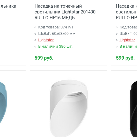
ильника
Насадка на точечный
Насадка 
светильник Lightstar 201430
светильни
и
-
(для Регионов)
Подробнее
RULLO HP16 МЕДЬ
RULLO HP
Код товара: 374191
Код това
ШхВхГ: 60x68x60 мм
ШхВхГ: 6
Lightstar
Lightstar
В наличии 386 шт.
В наличи
599 руб.
599 руб.