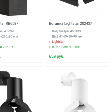
star RB6587
Вставка Lightstar 202437
ра: 439261
Код товара: 458133
0x236x80 мм
ШхВхГ: 65x50x90 мм
Lightstar
и 222 шт.
В наличии 998 шт.
.
659 руб.