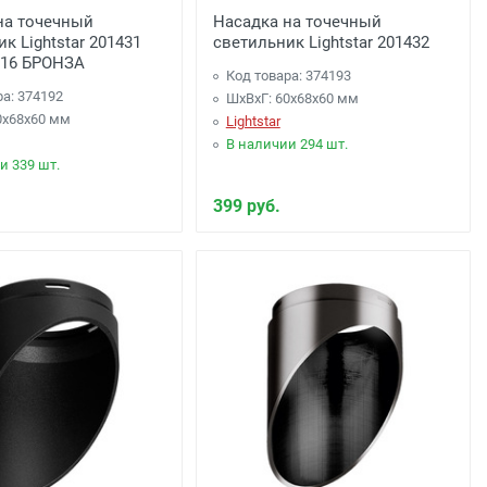
на точечный
Насадка на точечный
к Lightstar 201431
светильник Lightstar 201432
16 БРОНЗА
Код товара: 374193
ра: 374192
ШхВхГ: 60x68x60 мм
0x68x60 мм
Lightstar
В наличии 294 шт.
и 339 шт.
399 руб.