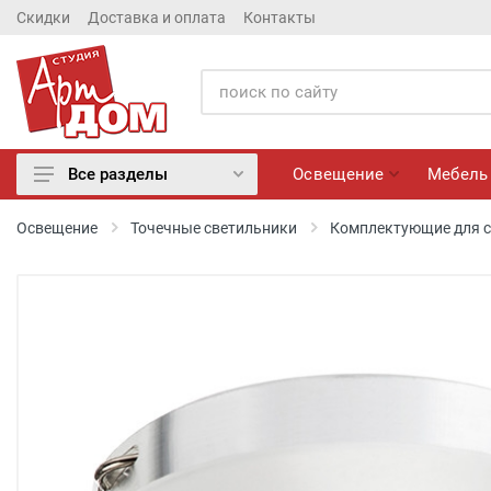
Скидки
Доставка и оплата
Контакты
Освещение
Мебель
Все разделы
Освещение
Освещение
Точечные светильники
Комплектующие для 
Мебель
Матрасы
Обои
Лепнина
Розетки и Выключатели
Камины электрические
Настенные панно, Вазы
Сантехника