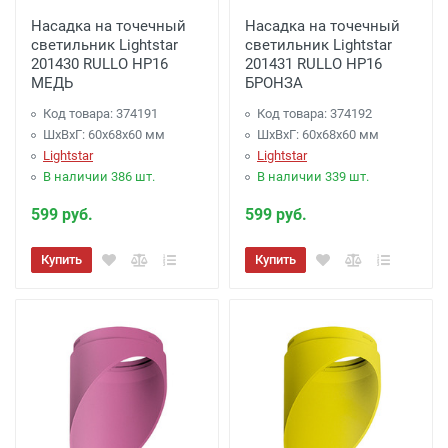
Доставка до терминала Транспортной
Насадка на точечный
Насадка на точечный
Компании
-
(для Регионов)
Подробнее
светильник Lightstar
светильник Lightstar
201430 RULLO HP16
201431 RULLO HP16
МЕДЬ
БРОНЗА
Код товара: 374191
Код товара: 374192
ШхВхГ: 60x68x60 мм
ШхВхГ: 60x68x60 мм
Lightstar
Lightstar
В наличии 386 шт.
В наличии 339 шт.
599 руб.
599 руб.
Купить
Купить