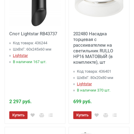
Спот Lightstar RB43737
202480 Насадка
торцевая с
Код товара: 436244
рассеивателем на
ШхВхГ: 60x245x60 мм
светильник RULLO
Lightstar
HP16 МАТОВЫЙ (в
В наличии 167 шт.
комплекте), шт
Код товара: 436401
ШхВхГ: 80x20x80 мм
Lightstar
В наличии 370 шт.
2 297 руб.
699 руб.
Купить
Купить