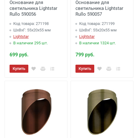
Основание для
Основание для
светильника Lightstar
светильника Lightstar
Доставка по г. Калуге, заказ более 3000
Rullo 590056
Rullo 590057
рублей.
- Бесплатно
Код товара: 271198
Код товара: 271199
Доставка г. Калуга (самовывоз из офиса)
ШхВхГ: 55x20x55 мм
ШхВхГ: 55x20x55 мм
Lightstar
Lightstar
заказ менее 3000 рублей. -
100 рублей
.
В наличии 295 шт.
В наличии 1324 шт.
Акция: Доставка до: Малоярославец,
699 руб.
799 руб.
Обнинск, Балабаново -
Бесплатно
(при
Купить
Купить
заказе более 3000 рублей), до подъезда;
менее 3000 рублей. -
300 рублей
Акция: Доставка до: Наро-Фоминск,
Апрелевка, п.Селятино, п.Московский -
Бесплатно
(при заказе более 7000 рублей),
до подъезда;
менее 7000 рублей. -
300 рублей