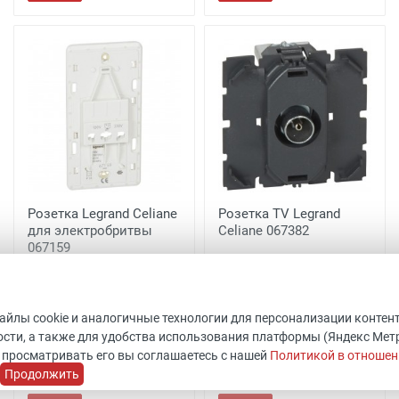
Розетка Legrand Celiane
Розетка TV Legrand
для электробритвы
Celiane 067382
067159
Код товара: 511787
Код товара: 511786
ШхВхГ: 45x45x40 мм
ШхВхГ: 75x154x51 мм
Legrand
Legrand
В наличии 47 шт.
файлы cookie и аналогичные технологии для персонализации контен
Уточнить наличие
сти, а также для удобства использования платформы (Яндекс Метрик
 просматривать его вы соглашаетесь с нашей
Политикой в отношен
21 499 руб.
1 821 руб.
Продолжить