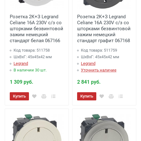
Розетка 2К+З Legrand
Розетка 2К+З Legrand
Celiane 16A 230V с/з со
Celiane 16A 230V с/з со
шторками безвинтовой
шторками безвинтовой
зажим немецкий
зажим немецкий
стандарт белая 067166
стандарт графит 067168
Код товара: 511758
Код товара: 511759
ШхВхГ: 45x45x42 мм
ШхВхГ: 45x45x42 мм
Legrand
Legrand
В наличии 30 шт.
Уточнить наличие
1 309 руб.
2 841 руб.
Купить
Купить