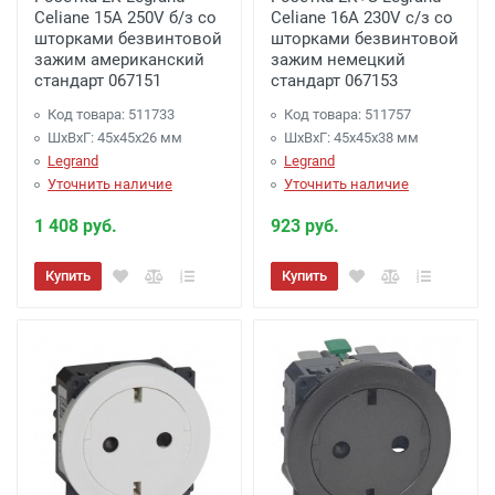
Celiane 15A 250V б/з со
Celiane 16A 230V с/з со
шторками безвинтовой
шторками безвинтовой
зажим американский
зажим немецкий
стандарт 067151
стандарт 067153
Код товара: 511733
Код товара: 511757
ШхВхГ: 45x45x26 мм
ШхВхГ: 45x45x38 мм
Legrand
Legrand
Уточнить наличие
Уточнить наличие
1 408 руб.
923 руб.
Купить
Купить