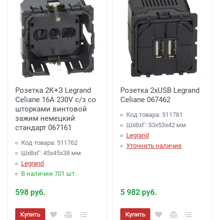
Розетка 2К+З Legrand
Розетка 2хUSB Legrand
Celiane 16A 230V с/з со
Celiane 067462
шторками винтовой
Код товара: 511781
зажим немецкий
ШхВхГ: 53x53x42 мм
стандарт 067161
Legrand
Код товара: 511762
Уточнить наличие
ШхВхГ: 45x45x38 мм
Legrand
В наличии 701 шт.
598 руб.
5 982 руб.
Купить
Купить