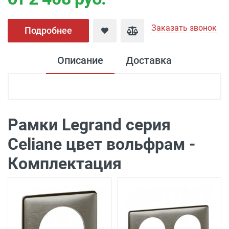
Заказать звонок
Подробнее
Описание
Доставка
Доставка электроустановка
Доставка г. Москва 350 рублей (до
подъезда)
Рамки Legrand серия
Доставка г. Калуга 100 рублей (самовывоз
Celiane цвет вольфрам -
из офиса)
Комплектация