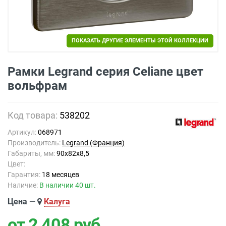
ПОКАЗАТЬ ДРУГИЕ ЭЛЕМЕНТЫ ЭТОЙ КОЛЛЕКЦИИ
ПОКАЗАТЬ ДРУГИЕ ЭЛЕМЕНТЫ ЭТОЙ КОЛЛЕКЦИИ
Рамки Legrand серия Celiane цвет
вольфрам
Код товара:
538202
Артикул:
068971
Производитель:
Legrand (Франция)
Габариты, мм:
90x82x8,5
Цвет:
Гарантия:
18 месяцев
Наличие:
В наличии 40 шт.
Цена —
Калуга
от 2 408
руб.