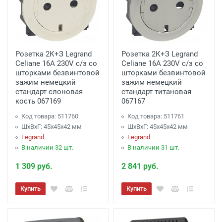
Розетка 2К+З Legrand
Розетка 2К+З Legrand
Celiane 16A 230V с/з со
Celiane 16A 230V с/з со
шторками безвинтовой
шторками безвинтовой
зажим немецкий
зажим немецкий
стандарт слоновая
стандарт титановая
кость 067169
067167
Код товара: 511760
Код товара: 511761
ШхВхГ: 45x45x42 мм
ШхВхГ: 45x45x42 мм
Legrand
Legrand
В наличии 32 шт.
В наличии 31 шт.
1 309 руб.
2 841 руб.
Купить
Купить