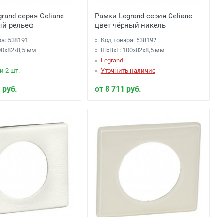
rand серия Celiane
Рамки Legrand серия Celiane
ый рельеф
цвет чёрный никель
ра: 538191
Код товара: 538192
00x82x8,5 мм
ШхВхГ: 100x82x8,5 мм
Legrand
и 2 шт.
Уточнить наличие
 руб.
от 8 711 руб.