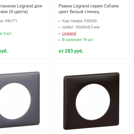
панели Legrand для
Рамки Legrand серия Celiane
iane (4 цвета)
цвет белый глянец
ра: 546771
Код товара: 538200
ШхВхГ: 90x82x8,5 мм
и 5 шт.
Legrand
В наличии 79 шт.
руб.
от 283 руб.