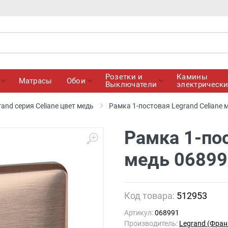
Розетки и
Камины
Матрасы
Обои
Выключатели
электрическ
and серия Celiane цвет медь
Рамка 1-постовая Legrand Celiane 
Рамка 1-пос
медь 06899
Код товара:
512953
Артикул:
068991
Производитель:
Legrand (Фран