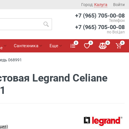
Город:
Калуга
Войти
+7 (965) 705-00-08
Телефон
+7 (965) 705-00-08
по ВоЦап
0
0
0
0
Сантехника
Еще
ие
медь 068991
товая Legrand Celiane
1
ция)