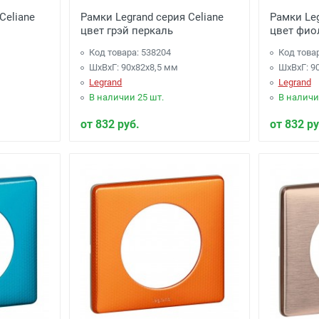
Celiane
Рамки Legrand серия Celiane
Рамки Leg
цвет грэй перкаль
цвет фио
Код товара: 538204
Код това
ШхВхГ: 90x82x8,5 мм
ШхВхГ: 9
Legrand
Legrand
В наличии 25 шт.
В наличи
от 832 руб.
от 832 ру