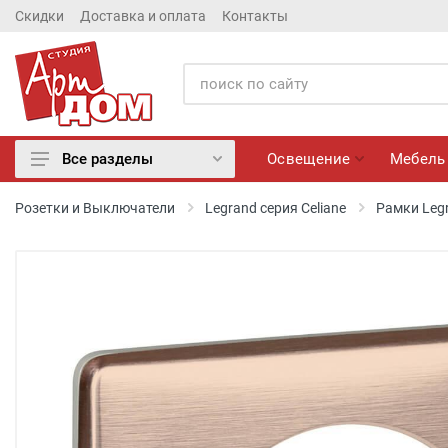
Скидки
Доставка и оплата
Контакты
Освещение
Мебель
Все разделы
Освещение
Розетки и Выключатели
Legrand серия Celiane
Рамки Legr
Мебель
Матрасы
Обои
Лепнина
Розетки и Выключатели
Камины электрические
Настенные панно, Вазы
Сантехника