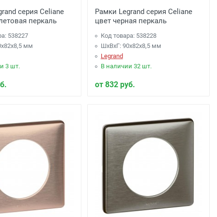
rand серия Celiane
Рамки Legrand серия Celiane
летовая перкаль
цвет черная перкаль
ра: 538227
Код товара: 538228
0x82x8,5 мм
ШхВхГ: 90x82x8,5 мм
Legrand
и 3 шт.
В наличии 32 шт.
б.
от 832 руб.