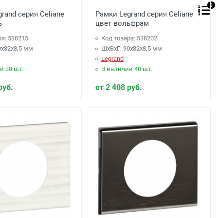
0
rand серия Celiane
Рамки Legrand серия Celiane
ь
цвет вольфрам
ра: 538215
Код товара: 538202
0x82x8,5 мм
ШхВхГ: 90x82x8,5 мм
Legrand
и 38 шт.
В наличии 40 шт.
руб.
от 2 408 руб.