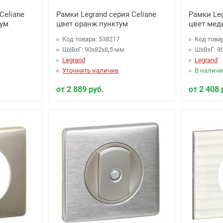
Celiane
Рамки Legrand серия Celiane
Рамки Leg
тум
цвет оранж пунктум
цвет мед
Код товара: 538217
Код това
ШхВхГ: 90x82x8,5 мм
ШхВхГ: 9
Legrand
Legrand
Уточнить наличие
В наличи
от 2 889 руб.
от 2 408 