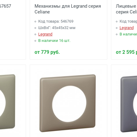
067657
Механизмы для Legrand серия
Лицевые 
Celiane
серия Cel
Код товара: 546769
Код това
ШхВхГ: 45x45x32 мм
Legrand
Legrand
В наличи
В наличии 16 шт.
от 779 руб.
от 2 595 