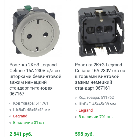
Розетка 2К+З Legrand
Розетка 2К+З Legrand
Celiane 16A 230V с/з со
Celiane 16A 230V с/з со
шторками безвинтовой
шторками винтовой
зажим немецкий
зажим немецкий
стандарт титановая
стандарт 067161
067167
Код товара: 511762
Код товара: 511761
ШхВхГ: 45x45x38 мм
ШхВхГ: 45x45x42 мм
Legrand
Legrand
В наличии 701 шт.
В наличии 31 шт.
2 841 руб.
598 руб.