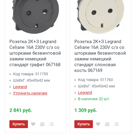
Розетка 2К+З Legrand
Розетка 2К+З Legrand
Celiane 16A 230V с/з со
Celiane 16A 230V с/з со
шторками безвинтовой
шторками безвинтовой
зажим немецкий
зажим немецкий
стандарт графит 067168
стандарт слоновая
кость 067169
Код товара: 511759
Код товара: 511760
ШхВхГ: 45x45x42 мм
ШхВхГ: 45x45x42 мм
Legrand
Legrand
Уточнить наличие
В наличии 32 шт.
2 841 руб.
1 309 руб.
Купить
Купить