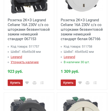
Розетка 2К+З Legrand
Розетка 2К+З Legrand
Celiane 16A 230V с/з со
Celiane 16A 230V с/з со
шторками безвинтовой
шторками безвинтовой
зажим немецкий
зажим немецкий
стандарт 067153
стандарт белая 067166
Код товара: 511757
Код товара: 511758
ШхВхГ: 45x45x38 мм
ШхВхГ: 45x45x42 мм
Legrand
Legrand
Уточнить наличие
В наличии 30 шт.
923 руб.
1 309 руб.
Купить
Купить