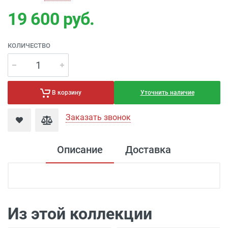
19 600
руб.
КОЛИЧЕСТВО
Уточнить наличие
В корзину
Заказать звонок
Описание
Доставка
Доставка электроустановка
Доставка г. Москва 350 рублей (до
подъезда)
Из этой коллекции
Доставка г. Калуга 100 рублей (самовывоз