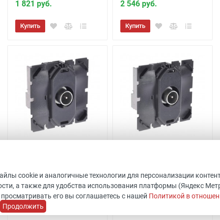
1 821 руб.
2 546 руб.
Купить
Купить
Розетка TV оконечная
Розетка TV проходная
Celiane 067387
Legrand Celiane 067386
Код товара: 511796
Код товара: 511801
файлы cookie и аналогичные технологии для персонализации контен
Legrand
ШхВхГ: 45x45x40 мм
сти, а также для удобства использования платформы (Яндекс Метрик
Уточнить наличие
Legrand
 просматривать его вы соглашаетесь с нашей
Политикой в отношен
В наличии 9 шт.
Продолжить