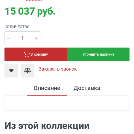
15 037
руб.
КОЛИЧЕСТВО
Уточнить наличие
В корзину
Заказать звонок
Описание
Доставка
Доставка электроустановка
Доставка г. Москва 350 рублей (до
подъезда)
Из этой коллекции
Доставка г. Калуга 100 рублей (самовывоз