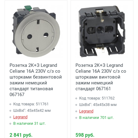
Розетка 2К+З Legrand
Розетка 2К+З Legrand
Celiane 16A 230V с/з со
Celiane 16A 230V с/з со
шторками безвинтовой
шторками винтовой
зажим немецкий
зажим немецкий
стандарт титановая
стандарт 067161
067167
Код товара: 511762
Код товара: 511761
ШхВхГ: 45x45x38 мм
ШхВхГ: 45x45x42 мм
Legrand
Legrand
В наличии 701 шт.
В наличии 31 шт.
2 841 руб.
598 руб.