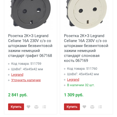
Розетка 2К+З Legrand
Розетка 2К+З Legrand
Celiane 16A 230V с/з со
Celiane 16A 230V с/з со
шторками безвинтовой
шторками безвинтовой
зажим немецкий
зажим немецкий
стандарт графит 067168
стандарт слоновая
кость 067169
Код товара: 511759
Код товара: 511760
ШхВхГ: 45x45x42 мм
ШхВхГ: 45x45x42 мм
Legrand
Legrand
Уточнить наличие
В наличии 32 шт.
2 841 руб.
1 309 руб.
Купить
Купить