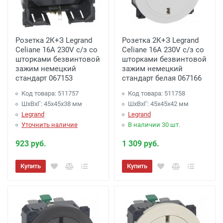
Розетка 2К+З Legrand
Розетка 2К+З Legrand
Celiane 16A 230V с/з со
Celiane 16A 230V с/з со
шторками безвинтовой
шторками безвинтовой
зажим немецкий
зажим немецкий
стандарт 067153
стандарт белая 067166
Код товара: 511757
Код товара: 511758
ШхВхГ: 45x45x38 мм
ШхВхГ: 45x45x42 мм
Legrand
Legrand
Уточнить наличие
В наличии 30 шт.
923 руб.
1 309 руб.
Купить
Купить