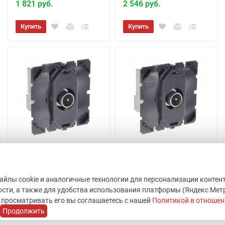
1 821 руб.
2 546 руб.
Купить
Купить
Розетка TV оконечная
Розетка TV проходная
Celiane 067387
Legrand Celiane 067386
Код товара: 511796
Код товара: 511801
файлы cookie и аналогичные технологии для персонализации контен
Legrand
ШхВхГ: 45x45x40 мм
сти, а также для удобства использования платформы (Яндекс Метрик
Уточнить наличие
Legrand
 просматривать его вы соглашаетесь с нашей
Политикой в отношен
В наличии 9 шт.
Продолжить