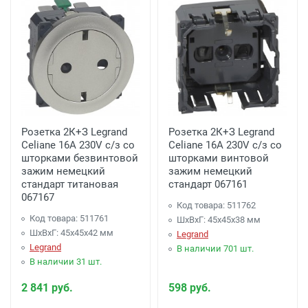
Розетка 2К+З Legrand
Розетка 2К+З Legrand
Celiane 16A 230V с/з со
Celiane 16A 230V с/з со
шторками безвинтовой
шторками винтовой
зажим немецкий
зажим немецкий
стандарт титановая
стандарт 067161
067167
Код товара: 511762
Код товара: 511761
ШхВхГ: 45x45x38 мм
ШхВхГ: 45x45x42 мм
Legrand
Legrand
В наличии 701 шт.
В наличии 31 шт.
2 841 руб.
598 руб.