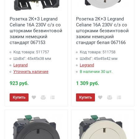
Розетка 2К+З Legrand
Розетка 2К+З Legrand
Celiane 16A 230V с/з со
Celiane 16A 230V с/з со
шторками безвинтовой
шторками безвинтовой
зажим немецкий
зажим немецкий
стандарт 067153
стандарт белая 067166
Код товара: 511757
Код товара: 511758
ШхВхГ: 45x45x38 мм
ШхВхГ: 45x45x42 мм
Legrand
Legrand
Уточнить наличие
В наличии 30 шт.
923 руб.
1 309 руб.
Купить
Купить