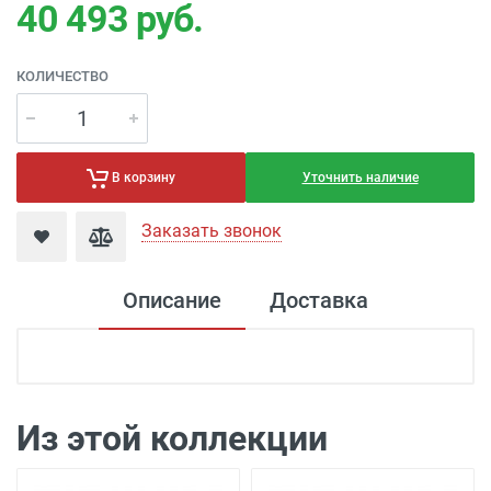
40 493
руб.
КОЛИЧЕСТВО
Уточнить наличие
В корзину
Заказать звонок
Описание
Доставка
Доставка электроустановка
Доставка г. Москва 350 рублей (до
подъезда)
Из этой коллекции
Доставка г. Калуга 100 рублей (самовывоз
из офиса)