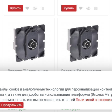
Купить
Купить
Розетка TV оконечная
Розетка TV проходная
Celiane 067387
Legrand Celiane 067386
Код товара: 511796
Код товара: 511801
Legrand
ШхВхГ: 45x45x40 мм
файлы cookie и аналогичные технологии для персонализации контен
Уточнить наличие
Legrand
сти, а также для удобства использования платформы (Яндекс Метрик
В наличии 9 шт.
 просматривать его вы соглашаетесь с нашей
Политикой в отношен
Продолжить
3 231 руб.
3 231 руб.