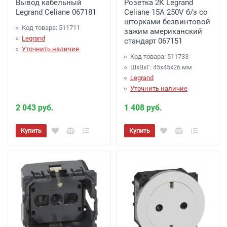
Вывод кабельный
Розетка 2К Legrand
Legrand Celiane 067181
Celiane 15A 250V б/з со
шторками безвинтовой
Код товара: 511711
зажим американский
Legrand
стандарт 067151
Уточнить наличие
Код товара: 511733
ШхВхГ: 45x45x26 мм
Legrand
Уточнить наличие
2 043 руб.
1 408 руб.
Купить
Купить