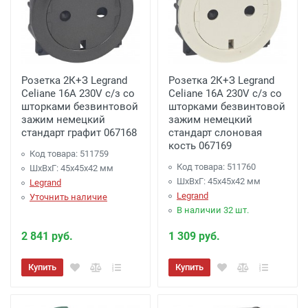
Розетка 2К+З Legrand
Розетка 2К+З Legrand
Celiane 16A 230V с/з со
Celiane 16A 230V с/з со
шторками безвинтовой
шторками безвинтовой
зажим немецкий
зажим немецкий
стандарт графит 067168
стандарт слоновая
кость 067169
Код товара: 511759
Код товара: 511760
ШхВхГ: 45x45x42 мм
ШхВхГ: 45x45x42 мм
Legrand
Legrand
Уточнить наличие
В наличии 32 шт.
2 841 руб.
1 309 руб.
Купить
Купить