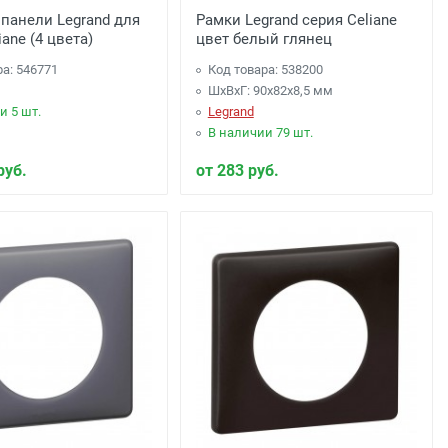
панели Legrand для
Рамки Legrand серия Celiane
iane (4 цвета)
цвет белый глянец
ра: 546771
Код товара: 538200
ШхВхГ: 90x82x8,5 мм
и 5 шт.
Legrand
В наличии 79 шт.
руб.
от 283 руб.