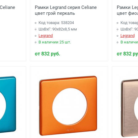
Celiane
Рамки Legrand серия Celiane
Рамки Leg
цвет грэй перкаль
цвет фио
Код товара: 538204
Код това
ШхВхГ: 90x82x8,5 мм
ШхВхГ: 9
Legrand
Legrand
В наличии 25 шт.
В наличи
от 832 руб.
от 832 ру