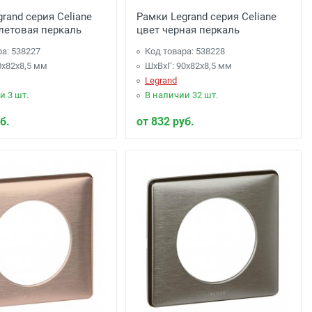
rand серия Celiane
Рамки Legrand серия Celiane
летовая перкаль
цвет черная перкаль
ра: 538227
Код товара: 538228
0x82x8,5 мм
ШхВхГ: 90x82x8,5 мм
Legrand
и 3 шт.
В наличии 32 шт.
б.
от 832 руб.