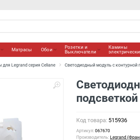
Розетки и
Камины
Матрасы
Обои
Выключатели
электрическ
для Legrand серия Celiane
Светодиодный модуль с контурной п
Светодиодн
подсветкой 
Код товара:
515936
Артикул:
067670
Производитель:
Legrand (Фран