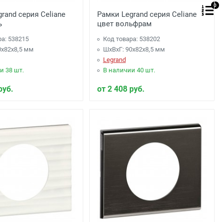
0
rand серия Celiane
Рамки Legrand серия Celiane
ь
цвет вольфрам
ра: 538215
Код товара: 538202
0x82x8,5 мм
ШхВхГ: 90x82x8,5 мм
Legrand
и 38 шт.
В наличии 40 шт.
руб.
от 2 408 руб.