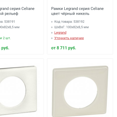
rand серия Celiane
Рамки Legrand серия Celiane
ый рельеф
цвет чёрный никель
ра: 538191
Код товара: 538192
00x82x8,5 мм
ШхВхГ: 100x82x8,5 мм
Legrand
и 2 шт.
Уточнить наличие
 руб.
от 8 711 руб.