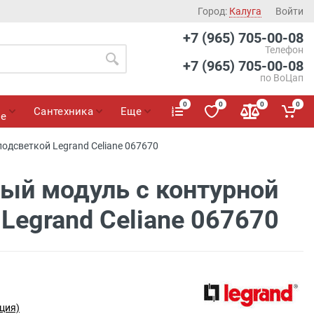
Город:
Калуга
Войти
+7 (965) 705-00-08
Телефон
+7 (965) 705-00-08
по ВоЦап
0
0
0
0
Сантехника
Еще
ие
одсветкой Legrand Celiane 067670
ый модуль с контурной
Legrand Celiane 067670
ция)