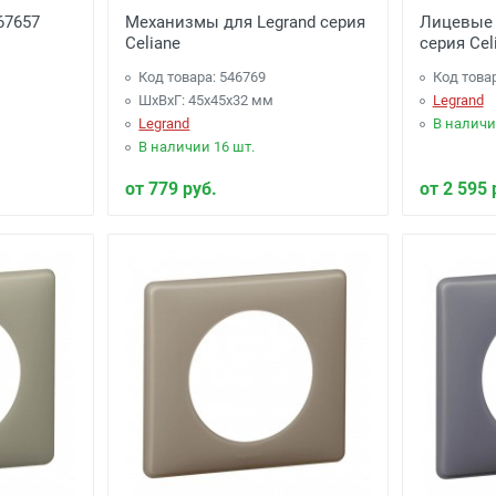
067657
Механизмы для Legrand серия
Лицевые 
Celiane
серия Cel
Код товара: 546769
Код това
ШхВхГ: 45x45x32 мм
Legrand
Legrand
В наличи
В наличии 16 шт.
от 779 руб.
от 2 595 