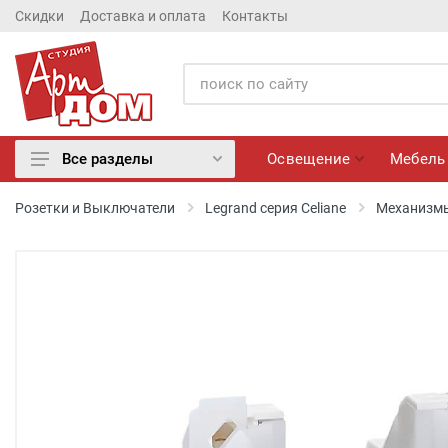
Скидки
Доставка и оплата
Контакты
Освещение
Мебель
Все разделы
Освещение
Розетки и Выключатели
Legrand серия Celiane
Механизмы 
Мебель
Матрасы
Обои
Лепнина
Розетки и Выключатели
Камины электрические
Настенные панно, Вазы
Сантехника