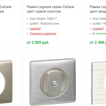
Celiane
Рамки Legrand серия Celiane
Рамки Leg
тум
цвет оранж пунктум
цвет мед
Код товара: 538217
Код това
ШхВхГ: 90x82x8,5 мм
ШхВхГ: 9
Legrand
Legrand
Уточнить наличие
В наличи
от 2 889 руб.
от 2 408 