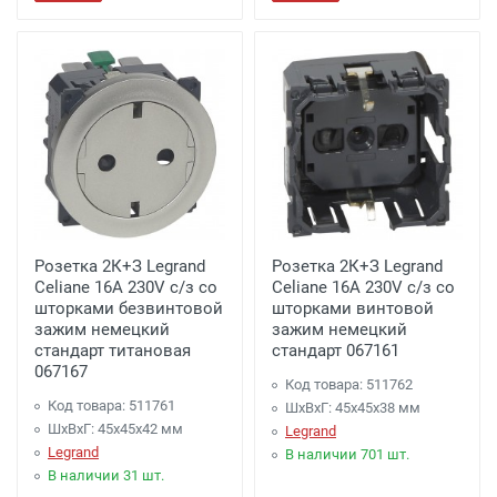
Розетка 2К+З Legrand
Розетка 2К+З Legrand
Celiane 16A 230V с/з со
Celiane 16A 230V с/з со
шторками безвинтовой
шторками винтовой
зажим немецкий
зажим немецкий
стандарт титановая
стандарт 067161
067167
Код товара: 511762
Код товара: 511761
ШхВхГ: 45x45x38 мм
ШхВхГ: 45x45x42 мм
Legrand
Legrand
В наличии 701 шт.
В наличии 31 шт.