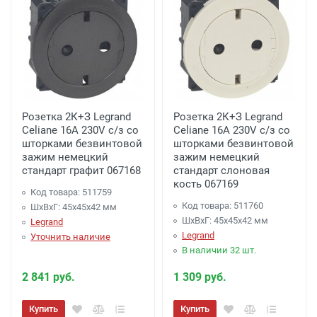
Розетка 2К+З Legrand
Розетка 2К+З Legrand
Celiane 16A 230V с/з со
Celiane 16A 230V с/з со
шторками безвинтовой
шторками безвинтовой
зажим немецкий
зажим немецкий
стандарт графит 067168
стандарт слоновая
кость 067169
Код товара: 511759
Код товара: 511760
ШхВхГ: 45x45x42 мм
ШхВхГ: 45x45x42 мм
Legrand
Legrand
Уточнить наличие
В наличии 32 шт.
2 841 руб.
1 309 руб.
Купить
Купить