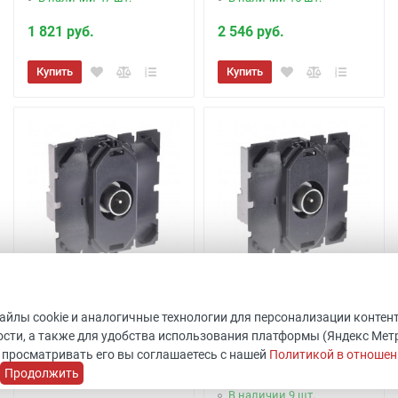
1 821 руб.
2 546 руб.
Купить
Купить
Розетка TV оконечная
Розетка TV проходная
Celiane 067387
Legrand Celiane 067386
файлы cookie и аналогичные технологии для персонализации контен
сти, а также для удобства использования платформы (Яндекс Метрик
Код товара: 511796
Код товара: 511801
 просматривать его вы соглашаетесь с нашей
Политикой в отношен
Legrand
ШхВхГ: 45x45x40 мм
Продолжить
Уточнить наличие
Legrand
В наличии 9 шт.