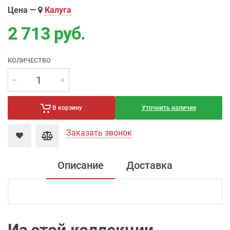
Цена —
Калуга
2 713
руб.
КОЛИЧЕСТВО
Уточнить наличие
В корзину
Заказать звонок
Описание
Доставка
Доставка электроустановка
Доставка г. Москва 350 рублей (до
подъезда)