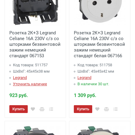
Розетка 2К+З Legrand
Розетка 2К+З Legrand
Celiane 16A 230V с/з со
Celiane 16A 230V с/з со
шторками безвинтовой
шторками безвинтовой
зажим немецкий
зажим немецкий
стандарт 067153
стандарт белая 067166
Код товара: 511757
Код товара: 511758
ШхВхГ: 45x45x38 мм
ШхВхГ: 45x45x42 мм
Legrand
Legrand
Уточнить наличие
В наличии 30 шт.
923 руб.
1 309 руб.
Купить
Купить