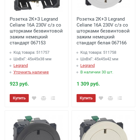
Розетка 2К+З Legrand
Розетка 2К+З Legrand
Celiane 16A 230V с/з со
Celiane 16A 230V с/з со
шторками безвинтовой
шторками безвинтовой
зажим немецкий
зажим немецкий
стандарт 067153
стандарт белая 067166
Код товара: 511757
Код товара: 511758
ШхВхГ: 45x45x38 мм
ШхВхГ: 45x45x42 мм
Legrand
Legrand
Уточнить наличие
В наличии 30 шт.
923 руб.
1 309 руб.
Купить
Купить