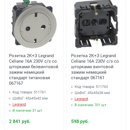
Розетка 2К+З Legrand
Розетка 2К+З Legrand
Celiane 16A 230V с/з со
Celiane 16A 230V с/з со
шторками безвинтовой
шторками винтовой
зажим немецкий
зажим немецкий
стандарт титановая
стандарт 067161
067167
Код товара: 511762
Код товара: 511761
ШхВхГ: 45x45x38 мм
ШхВхГ: 45x45x42 мм
Legrand
Legrand
В наличии 701 шт.
В наличии 31 шт.
2 841 руб.
598 руб.