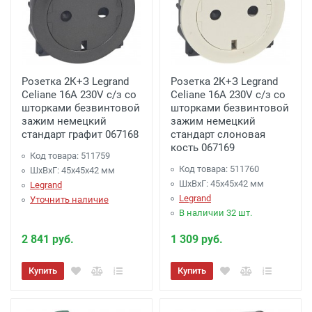
Розетка 2К+З Legrand
Розетка 2К+З Legrand
Celiane 16A 230V с/з со
Celiane 16A 230V с/з со
шторками безвинтовой
шторками безвинтовой
зажим немецкий
зажим немецкий
стандарт графит 067168
стандарт слоновая
кость 067169
Код товара: 511759
Код товара: 511760
ШхВхГ: 45x45x42 мм
ШхВхГ: 45x45x42 мм
Legrand
Legrand
Уточнить наличие
В наличии 32 шт.
2 841 руб.
1 309 руб.
Купить
Купить