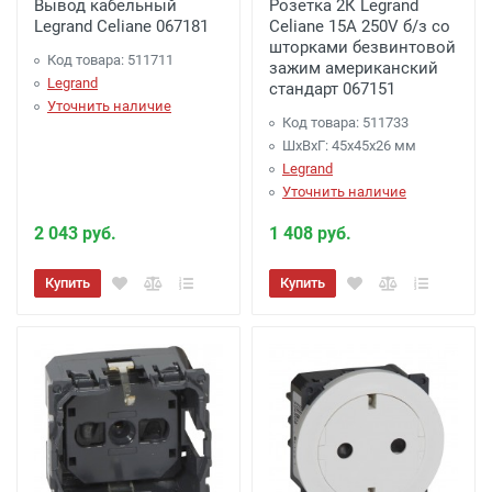
Вывод кабельный
Розетка 2К Legrand
Legrand Celiane 067181
Celiane 15A 250V б/з со
шторками безвинтовой
Код товара: 511711
зажим американский
Legrand
стандарт 067151
Уточнить наличие
Код товара: 511733
ШхВхГ: 45x45x26 мм
Legrand
Уточнить наличие
2 043 руб.
1 408 руб.
Купить
Купить