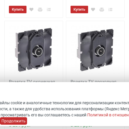
Купить
Купить
Розетка TV оконечная
Розетка TV проходная
Celiane 067387
Legrand Celiane 067386
Код товара: 511796
Код товара: 511801
Legrand
ШхВхГ: 45x45x40 мм
файлы cookie и аналогичные технологии для персонализации контен
Уточнить наличие
Legrand
сти, а также для удобства использования платформы (Яндекс Метрик
В наличии 9 шт.
 просматривать его вы соглашаетесь с нашей
Политикой в отношен
Продолжить
3 231 руб.
3 231 руб.