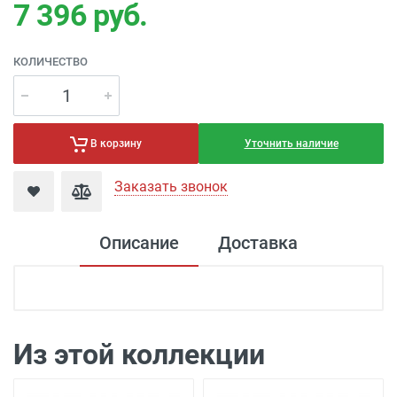
7 396
руб.
КОЛИЧЕСТВО
Уточнить наличие
В корзину
Заказать звонок
Описание
Доставка
Доставка электроустановка
Доставка г. Москва 350 рублей (до
подъезда)
Из этой коллекции
Доставка г. Калуга 100 рублей (самовывоз
из офиса)