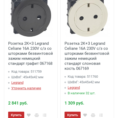
Розетка 2К+З Legrand
Розетка 2К+З Legrand
Celiane 16A 230V с/з со
Celiane 16A 230V с/з со
шторками безвинтовой
шторками безвинтовой
зажим немецкий
зажим немецкий
стандарт графит 067168
стандарт слоновая
кость 067169
Код товара: 511759
Код товара: 511760
ШхВхГ: 45x45x42 мм
ШхВхГ: 45x45x42 мм
Legrand
Legrand
Уточнить наличие
В наличии 32 шт.
2 841 руб.
1 309 руб.
Купить
Купить