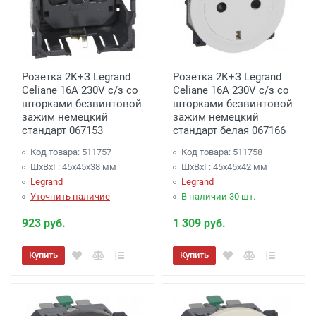
Розетка 2К+З Legrand
Розетка 2К+З Legrand
Celiane 16A 230V с/з со
Celiane 16A 230V с/з со
шторками безвинтовой
шторками безвинтовой
зажим немецкий
зажим немецкий
стандарт 067153
стандарт белая 067166
Код товара: 511757
Код товара: 511758
ШхВхГ: 45x45x38 мм
ШхВхГ: 45x45x42 мм
Legrand
Legrand
Уточнить наличие
В наличии 30 шт.
923 руб.
1 309 руб.
Купить
Купить