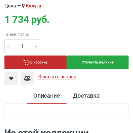
Цена —
Калуга
1 734
руб.
КОЛИЧЕСТВО
Уточнить наличие
В корзину
Заказать звонок
Описание
Доставка
Доставка электроустановка
Доставка г. Москва 350 рублей (до
подъезда)