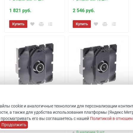
1 821 руб.
2 546 руб.
Купить
Купить
Розетка TV оконечная
Розетка TV проходная
Celiane 067387
Legrand Celiane 067386
файлы cookie и аналогичные технологии для персонализации контен
сти, а также для удобства использования платформы (Яндекс Метрик
Код товара: 511796
Код товара: 511801
 просматривать его вы соглашаетесь с нашей
Политикой в отношен
Legrand
ШхВхГ: 45x45x40 мм
Продолжить
Уточнить наличие
Legrand
В наличии 9 шт.