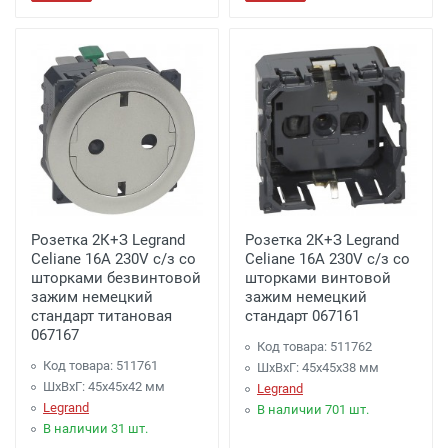
Розетка 2К+З Legrand
Розетка 2К+З Legrand
Celiane 16A 230V с/з со
Celiane 16A 230V с/з со
шторками безвинтовой
шторками винтовой
зажим немецкий
зажим немецкий
стандарт титановая
стандарт 067161
067167
Код товара: 511762
Код товара: 511761
ШхВхГ: 45x45x38 мм
ШхВхГ: 45x45x42 мм
Legrand
Legrand
В наличии 701 шт.
В наличии 31 шт.