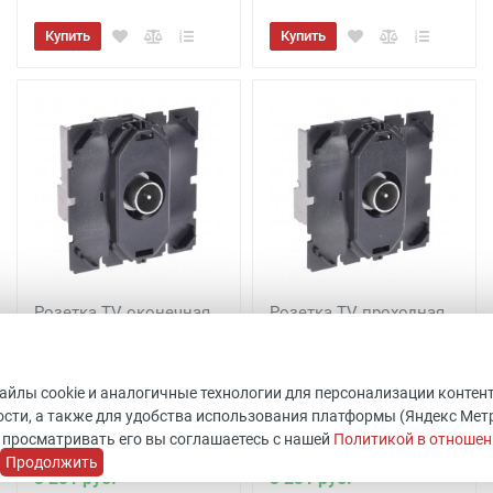
Купить
Купить
Розетка TV оконечная
Розетка TV проходная
Celiane 067387
Legrand Celiane 067386
Код товара: 511796
Код товара: 511801
Legrand
ШхВхГ: 45x45x40 мм
файлы cookie и аналогичные технологии для персонализации контен
Уточнить наличие
Legrand
сти, а также для удобства использования платформы (Яндекс Метрик
В наличии 9 шт.
 просматривать его вы соглашаетесь с нашей
Политикой в отношен
Продолжить
3 231 руб.
3 231 руб.