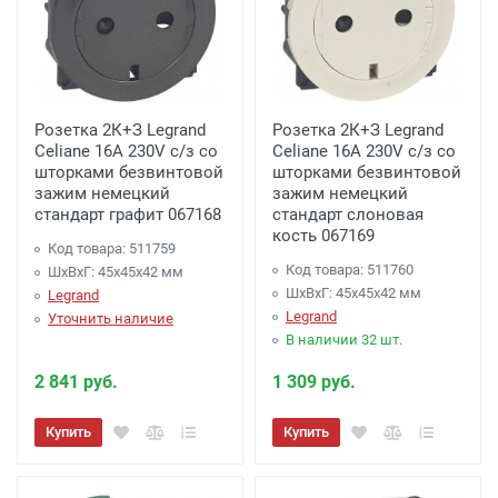
Розетка 2К+З Legrand
Розетка 2К+З Legrand
Celiane 16A 230V с/з со
Celiane 16A 230V с/з со
шторками безвинтовой
шторками безвинтовой
зажим немецкий
зажим немецкий
стандарт графит 067168
стандарт слоновая
кость 067169
Код товара: 511759
Код товара: 511760
ШхВхГ: 45x45x42 мм
ШхВхГ: 45x45x42 мм
Legrand
Legrand
Уточнить наличие
В наличии 32 шт.
2 841 руб.
1 309 руб.
Купить
Купить