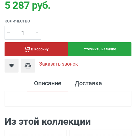
5 287
руб.
КОЛИЧЕСТВО
Уточнить наличие
В корзину
Заказать звонок
Описание
Доставка
Доставка электроустановка
Доставка г. Москва 350 рублей (до
подъезда)
Из этой коллекции
Доставка г. Калуга 100 рублей (самовывоз
из офиса)