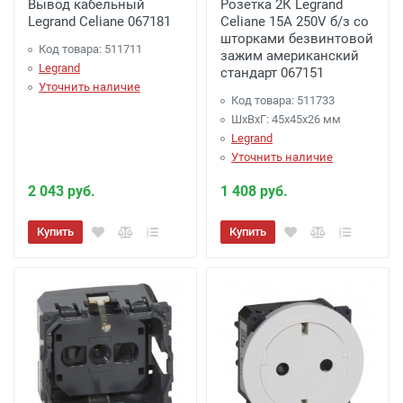
Вывод кабельный
Розетка 2К Legrand
Legrand Celiane 067181
Celiane 15A 250V б/з со
шторками безвинтовой
Код товара: 511711
зажим американский
Legrand
стандарт 067151
Уточнить наличие
Код товара: 511733
ШхВхГ: 45x45x26 мм
Legrand
Уточнить наличие
2 043 руб.
1 408 руб.
Купить
Купить