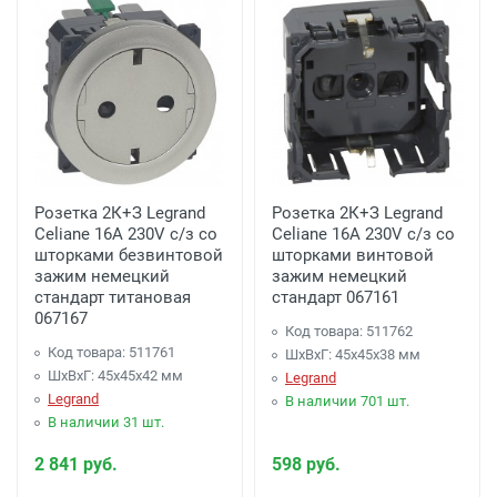
Розетка 2К+З Legrand
Розетка 2К+З Legrand
Celiane 16A 230V с/з со
Celiane 16A 230V с/з со
шторками безвинтовой
шторками винтовой
зажим немецкий
зажим немецкий
стандарт титановая
стандарт 067161
067167
Код товара: 511762
Код товара: 511761
ШхВхГ: 45x45x38 мм
ШхВхГ: 45x45x42 мм
Legrand
Legrand
В наличии 701 шт.
В наличии 31 шт.
2 841 руб.
598 руб.