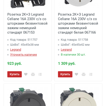
Розетка 2К+З Legrand
Розетка 2К+З Legrand
Celiane 16A 230V с/з со
Celiane 16A 230V с/з со
шторками безвинтовой
шторками безвинтовой
зажим немецкий
зажим немецкий
стандарт 067153
стандарт белая 067166
Код товара: 511757
Код товара: 511758
ШхВхГ: 45x45x38 мм
ШхВхГ: 45x45x42 мм
Legrand
Legrand
Уточнить наличие
В наличии 30 шт.
923 руб.
1 309 руб.
Купить
Купить