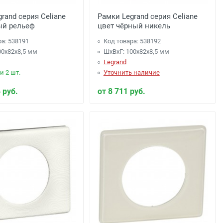
rand серия Celiane
Рамки Legrand серия Celiane
ый рельеф
цвет чёрный никель
ра: 538191
Код товара: 538192
00x82x8,5 мм
ШхВхГ: 100x82x8,5 мм
Legrand
и 2 шт.
Уточнить наличие
 руб.
от 8 711 руб.