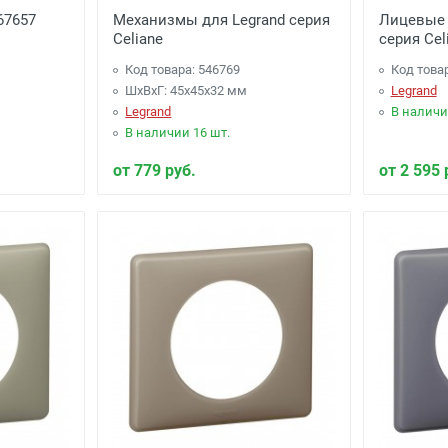
067657
Механизмы для Legrand серия
Лицевые 
Celiane
серия Cel
Код товара: 546769
Код това
ШхВхГ: 45x45x32 мм
Legrand
Legrand
В наличи
В наличии 16 шт.
от 779 руб.
от 2 595 