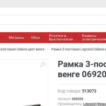
Розетки и
Камины
Матрасы
Обои
Выключатели
электрическ
and серия Celiane цвет венге
Рамка 3-постовая Legrand Celiane 
Рамка 3-пос
венге 0692
Код товара:
513073
Артикул:
069203
Производитель:
Legrand (Фран