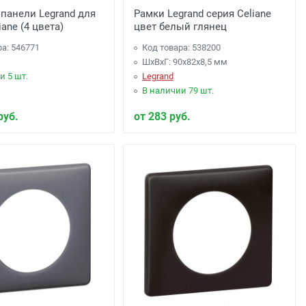
панели Legrand для
Рамки Legrand серия Celiane
iane (4 цвета)
цвет белый глянец
ра: 546771
Код товара: 538200
ШхВхГ: 90x82x8,5 мм
и 5 шт.
Legrand
В наличии 79 шт.
руб.
от 283 руб.