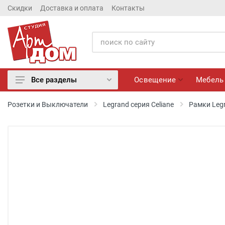
Скидки
Доставка и оплата
Контакты
Освещение
Мебель
Все разделы
Освещение
Розетки и Выключатели
Legrand серия Celiane
Рамки Legr
Мебель
Матрасы
Обои
Лепнина
Розетки и Выключатели
Камины электрические
Настенные панно, Вазы
Сантехника