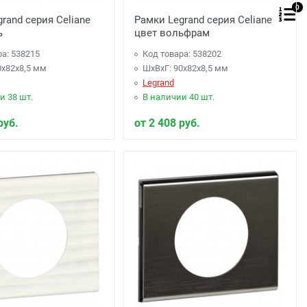
0
rand серия Celiane
Рамки Legrand серия Celiane
ь
цвет вольфрам
ра: 538215
Код товара: 538202
0x82x8,5 мм
ШхВхГ: 90x82x8,5 мм
Legrand
и 38 шт.
В наличии 40 шт.
руб.
от 2 408 руб.