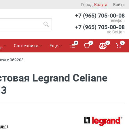
Город:
Калуга
Войти
+7 (965) 705-00-08
Телефон
+7 (965) 705-00-08
по ВоЦап
0
0
0
0
Сантехника
Еще
ие
венге 069203
товая Legrand Celiane
03
ция)