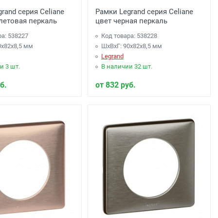
rand серия Celiane
Рамки Legrand серия Celiane
летовая перкаль
цвет черная перкаль
ра: 538227
Код товара: 538228
0x82x8,5 мм
ШхВхГ: 90x82x8,5 мм
Legrand
и 3 шт.
В наличии 32 шт.
б.
от 832 руб.