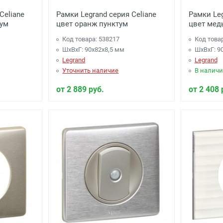
Celiane
Рамки Legrand серия Celiane
Рамки Leg
тум
цвет оранж пунктум
цвет мед
Код товара: 538217
Код това
ШхВхГ: 90x82x8,5 мм
ШхВхГ: 9
Legrand
Legrand
Уточнить наличие
В наличи
от 2 889 руб.
от 2 408 