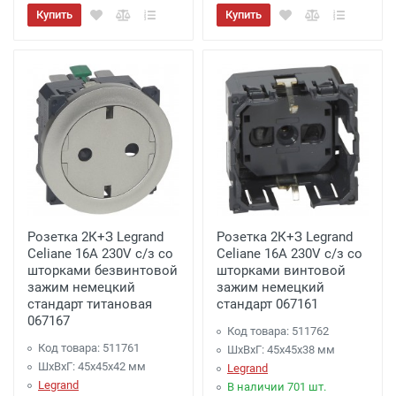
Купить
Купить
Розетка 2К+З Legrand
Розетка 2К+З Legrand
Celiane 16A 230V с/з со
Celiane 16A 230V с/з со
шторками безвинтовой
шторками винтовой
зажим немецкий
зажим немецкий
стандарт титановая
стандарт 067161
067167
Код товара: 511762
Код товара: 511761
ШхВхГ: 45x45x38 мм
ШхВхГ: 45x45x42 мм
Legrand
Legrand
В наличии 701 шт.