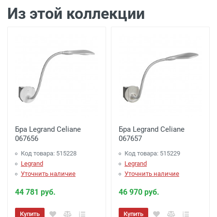
подъезда)
Из этой коллекции
Доставка г. Калуга 100 рублей (самовывоз
из офиса)
Бра Legrand Celiane
Бра Legrand Celiane
067656
067657
Код товара: 515228
Код товара: 515229
Legrand
Legrand
Уточнить наличие
Уточнить наличие
44 781 руб.
46 970 руб.
Купить
Купить