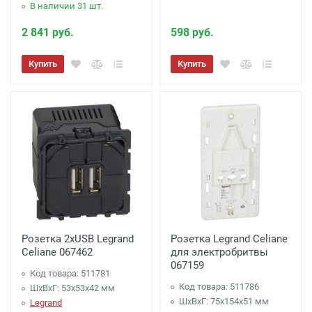
В наличии 31 шт.
2 841 руб.
598 руб.
Купить
Купить
Розетка 2хUSB Legrand
Розетка Legrand Celiane
Celiane 067462
для электробритвы
067159
Код товара: 511781
Код товара: 511786
ШхВхГ: 53x53x42 мм
ШхВхГ: 75x154x51 мм
Legrand