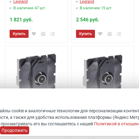
Legrand
Legrand
В наличии 47 шт.
В наличии 15 шт.
1 821 руб.
2 546 руб.
Купить
Купить
файлы cookie и аналогичные технологии для персонализации контен
Розетка TV оконечная
Розетка TV проходная
сти, а также для удобства использования платформы (Яндекс Метрик
Celiane 067387
Legrand Celiane 067386
 просматривать его вы соглашаетесь с нашей
Политикой в отношен
Код товара: 511796
Код товара: 511801
Продолжить
Legrand
ШхВхГ: 45x45x40 мм