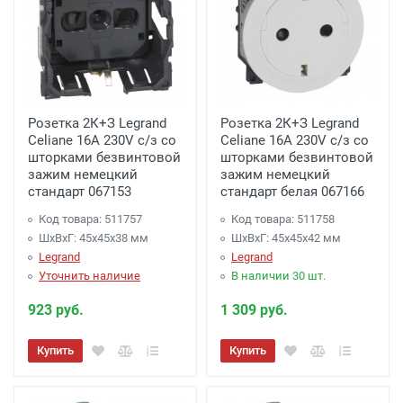
Розетка 2К+З Legrand
Розетка 2К+З Legrand
Celiane 16A 230V с/з со
Celiane 16A 230V с/з со
шторками безвинтовой
шторками безвинтовой
зажим немецкий
зажим немецкий
стандарт 067153
стандарт белая 067166
Код товара: 511757
Код товара: 511758
ШхВхГ: 45x45x38 мм
ШхВхГ: 45x45x42 мм
Legrand
Legrand
Уточнить наличие
В наличии 30 шт.
923 руб.
1 309 руб.
Купить
Купить