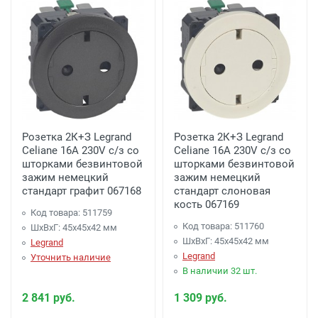
Розетка 2К+З Legrand
Розетка 2К+З Legrand
Celiane 16A 230V с/з со
Celiane 16A 230V с/з со
шторками безвинтовой
шторками безвинтовой
зажим немецкий
зажим немецкий
стандарт графит 067168
стандарт слоновая
кость 067169
Код товара: 511759
Код товара: 511760
ШхВхГ: 45x45x42 мм
ШхВхГ: 45x45x42 мм
Legrand
Legrand
Уточнить наличие
В наличии 32 шт.
2 841 руб.
1 309 руб.