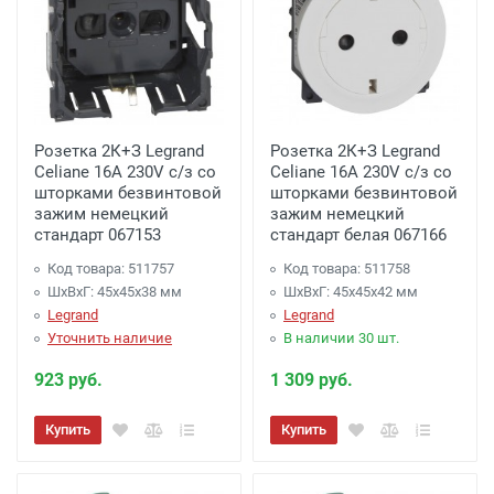
Розетка 2К+З Legrand
Розетка 2К+З Legrand
Celiane 16A 230V с/з со
Celiane 16A 230V с/з со
шторками безвинтовой
шторками безвинтовой
зажим немецкий
зажим немецкий
стандарт 067153
стандарт белая 067166
Код товара: 511757
Код товара: 511758
ШхВхГ: 45x45x38 мм
ШхВхГ: 45x45x42 мм
Legrand
Legrand
Уточнить наличие
В наличии 30 шт.
923 руб.
1 309 руб.
Купить
Купить