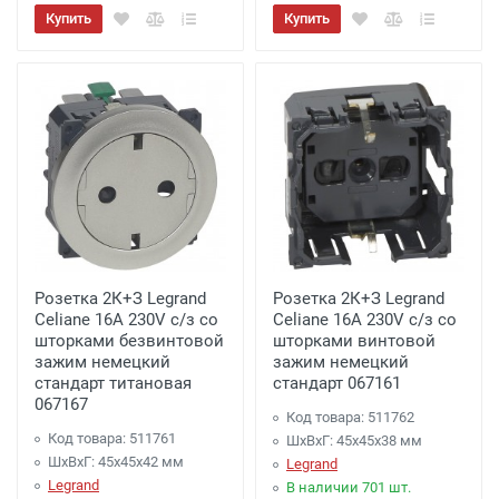
Купить
Купить
Розетка 2К+З Legrand
Розетка 2К+З Legrand
Celiane 16A 230V с/з со
Celiane 16A 230V с/з со
шторками безвинтовой
шторками винтовой
зажим немецкий
зажим немецкий
стандарт титановая
стандарт 067161
067167
Код товара: 511762
Код товара: 511761
ШхВхГ: 45x45x38 мм
ШхВхГ: 45x45x42 мм
Legrand
Legrand
В наличии 701 шт.