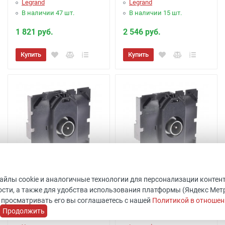
Legrand
Legrand
В наличии 47 шт.
В наличии 15 шт.
1 821 руб.
2 546 руб.
Купить
Купить
файлы cookie и аналогичные технологии для персонализации контен
Розетка TV оконечная
Розетка TV проходная
сти, а также для удобства использования платформы (Яндекс Метрик
Celiane 067387
Legrand Celiane 067386
 просматривать его вы соглашаетесь с нашей
Политикой в отношен
Код товара: 511796
Код товара: 511801
Продолжить
Legrand
ШхВхГ: 45x45x40 мм