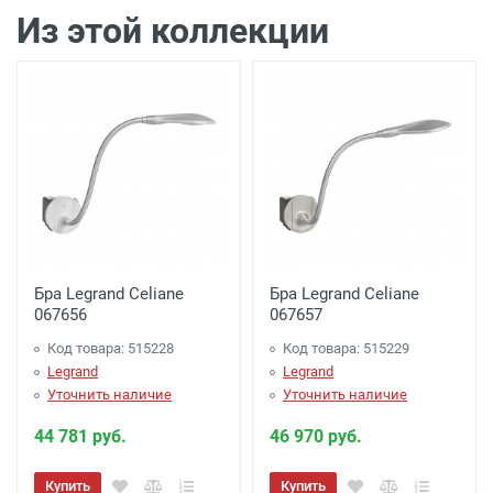
подъезда)
Из этой коллекции
Доставка г. Калуга 100 рублей (самовывоз
из офиса)
Бра Legrand Celiane
Бра Legrand Celiane
067656
067657
Код товара: 515228
Код товара: 515229
Legrand
Legrand
Уточнить наличие
Уточнить наличие
44 781 руб.
46 970 руб.
Купить
Купить