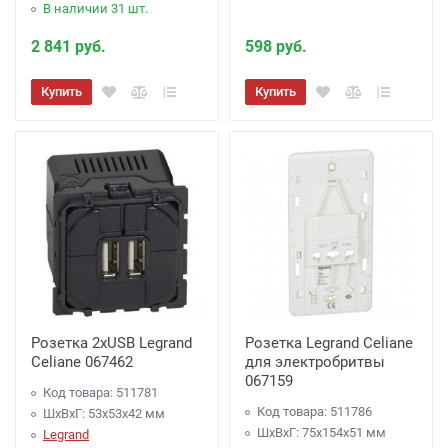
В наличии 31 шт.
2 841 руб.
598 руб.
Купить
Купить
Розетка 2хUSB Legrand
Розетка Legrand Celiane
Celiane 067462
для электробритвы
067159
Код товара: 511781
Код товара: 511786
ШхВхГ: 53x53x42 мм
ШхВхГ: 75x154x51 мм
Legrand