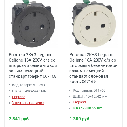
Розетка 2К+З Legrand
Розетка 2К+З Legrand
Celiane 16A 230V с/з со
Celiane 16A 230V с/з со
шторками безвинтовой
шторками безвинтовой
зажим немецкий
зажим немецкий
стандарт графит 067168
стандарт слоновая
кость 067169
Код товара: 511759
Код товара: 511760
ШхВхГ: 45x45x42 мм
ШхВхГ: 45x45x42 мм
Legrand
Legrand
Уточнить наличие
В наличии 32 шт.
2 841 руб.
1 309 руб.