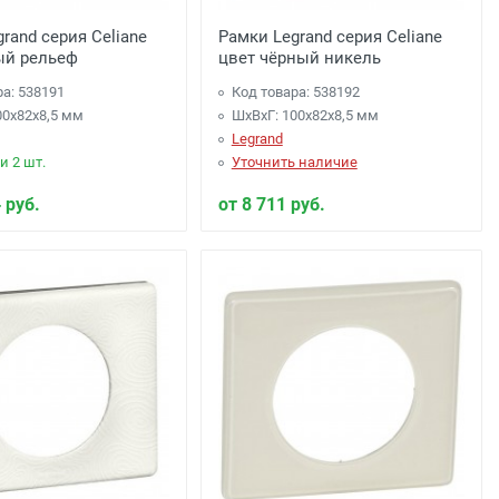
rand серия Celiane
Рамки Legrand серия Celiane
ый рельеф
цвет чёрный никель
ра: 538191
Код товара: 538192
00x82x8,5 мм
ШхВхГ: 100x82x8,5 мм
Legrand
и 2 шт.
Уточнить наличие
 руб.
от 8 711 руб.