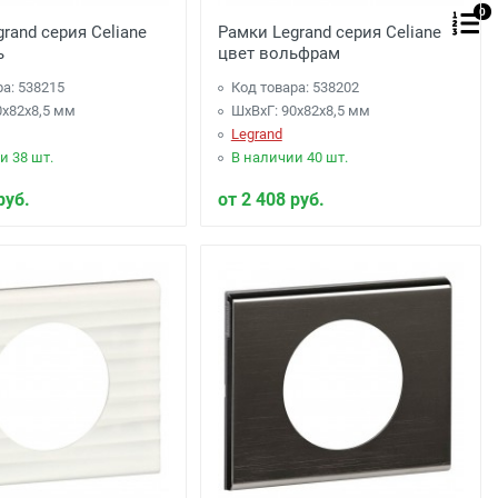
0
rand серия Celiane
Рамки Legrand серия Celiane
ь
цвет вольфрам
ра: 538215
Код товара: 538202
0x82x8,5 мм
ШхВхГ: 90x82x8,5 мм
Legrand
и 38 шт.
В наличии 40 шт.
руб.
от 2 408 руб.