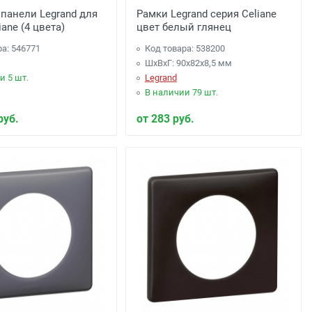
панели Legrand для
Рамки Legrand серия Celiane
iane (4 цвета)
цвет белый глянец
ра: 546771
Код товара: 538200
ШхВхГ: 90x82x8,5 мм
и 5 шт.
Legrand
В наличии 79 шт.
руб.
от 283 руб.