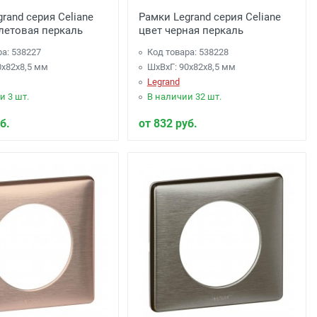
rand серия Celiane
Рамки Legrand серия Celiane
летовая перкаль
цвет черная перкаль
ра: 538227
Код товара: 538228
0x82x8,5 мм
ШхВхГ: 90x82x8,5 мм
Legrand
и 3 шт.
В наличии 32 шт.
б.
от 832 руб.