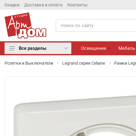
Скидки
Доставка и оплата
Контакты
Освещение
Мебель
Все разделы
Освещение
Розетки и Выключатели
Legrand серия Celiane
Рамки Legr
Мебель
Матрасы
Обои
Лепнина
Розетки и Выключатели
Камины электрические
Настенные панно, Вазы
Сантехника