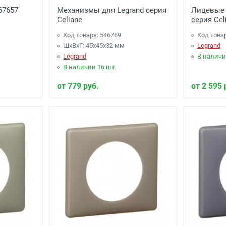
067657
Механизмы для Legrand серия
Лицевые 
Celiane
серия Cel
Код товара: 546769
Код това
ШхВхГ: 45x45x32 мм
Legrand
Legrand
В наличи
В наличии 16 шт.
от 779 руб.
от 2 595 