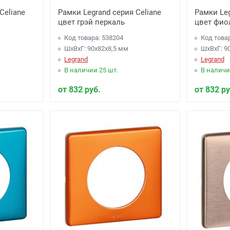
Celiane
Рамки Legrand серия Celiane
Рамки Leg
цвет грэй перкаль
цвет фио
Код товара: 538204
Код това
ШхВхГ: 90x82x8,5 мм
ШхВхГ: 9
Legrand
Legrand
В наличии 25 шт.
В наличи
от 832 руб.
от 832 ру