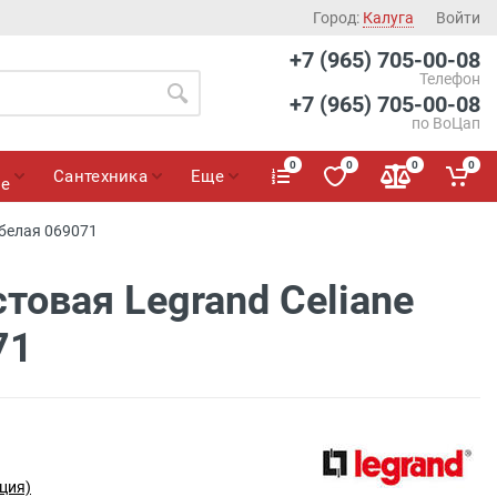
Город:
Калуга
Войти
+7 (965) 705-00-08
Телефон
+7 (965) 705-00-08
по ВоЦап
0
0
0
0
Сантехника
Еще
ие
 белая 069071
товая Legrand Celiane
71
ция)