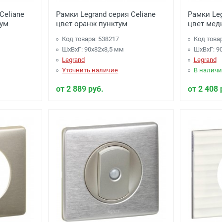
Celiane
Рамки Legrand серия Celiane
Рамки Leg
тум
цвет оранж пунктум
цвет мед
Код товара: 538217
Код това
ШхВхГ: 90x82x8,5 мм
ШхВхГ: 9
Legrand
Legrand
Уточнить наличие
В наличи
от 2 889 руб.
от 2 408 