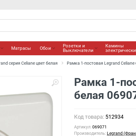
Розетки и
Камины
Матрасы
Обои
Выключатели
электрическ
and серия Celiane цвет белая
Рамка 1-постовая Legrand Celiane
Рамка 1-пос
белая 0690
Код товара:
512934
Артикул:
069071
Производитель:
Legrand (Фран