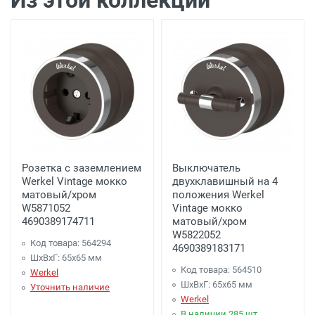
Из этой коллекции
Доставка г. Калуга 100 рублей (самовывоз
из офиса)
Минимальная партия покупки
Минимальный заказ 2500 рублей.
Розетка с заземлением
Выключатель
Werkel Vintage мокко
двухклавишный на 4
матовый/хром
положения Werkel
W5871052
Vintage мокко
4690389174711
матовый/хром
W5822052
Код товара: 564294
4690389183171
ШхВхГ: 65x65 мм
Код товара: 564510
Werkel
ШхВхГ: 65x65 мм
Уточнить наличие
Werkel
В наличии 285 шт.