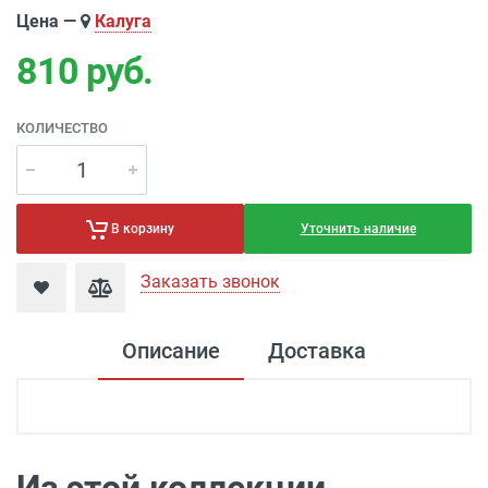
Цена —
Калуга
810
руб.
КОЛИЧЕСТВО
Уточнить наличие
В корзину
Заказать звонок
Описание
Доставка
Доставка электроустановка
Доставка г. Москва 350 рублей (до
подъезда)