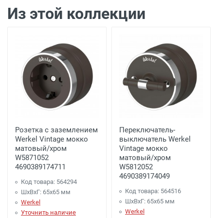
подъезда)
Из этой коллекции
Доставка г. Калуга 100 рублей (самовывоз
из офиса)
Минимальная партия покупки
Минимальный заказ 2500 рублей.
Розетка с заземлением
Переключатель-
Werkel Vintage мокко
выключатель Werkel
матовый/хром
Vintage мокко
W5871052
матовый/хром
4690389174711
W5812052
4690389174049
Код товара: 564294
Код товара: 564516
ШхВхГ: 65x65 мм
ШхВхГ: 65x65 мм
Werkel
Werkel
Уточнить наличие