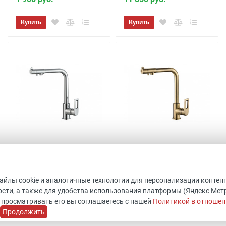
Купить
Купить
Смеситель под фильтр
Смеситель под фильтр
HAMMER SH 572 CR
HAMMER SH 572
ZORG
BRONZE ZORG
файлы cookie и аналогичные технологии для персонализации контен
Код товара: 453726
Код товара: 453727
сти, а также для удобства использования платформы (Яндекс Метрик
ШхВхГ: 106х368х274 мм
ШхВхГ: 106х368х274 мм
 просматривать его вы соглашаетесь с нашей
Политикой в отношен
ZORG
ZORG
Продолжить
В наличии 34 шт.
В наличии 56 шт.