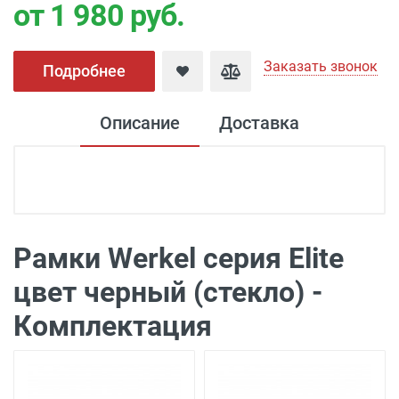
от 1 980
руб.
Заказать звонок
Подробнее
Описание
Доставка
Доставка электроустановка
Доставка г. Москва 350 рублей (до
подъезда)
Рамки Werkel серия Elite
Доставка г. Калуга 100 рублей (самовывоз
цвет черный (стекло) -
из офиса)
Комплектация