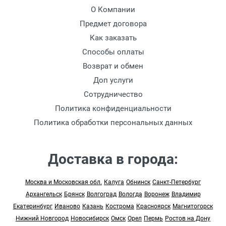
О Компании
Предмет договора
Как заказать
Способы оплаты
Возврат и обмен
Доп услуги
Сотрудничество
Политика конфиденциальности
Политика обработки персональных данных
Доставка в города:
Москва и Московская обл.
Калуга
Обнинск
Санкт-Петербург
Архангельск
Брянск
Волгоград
Вологда
Воронеж
Владимир
Екатеринбург
Иваново
Казань
Кострома
Красноярск
Магнитогорск
Нижний Новгород
Новосибирск
Омск
Орел
Пермь
Ростов на Дону