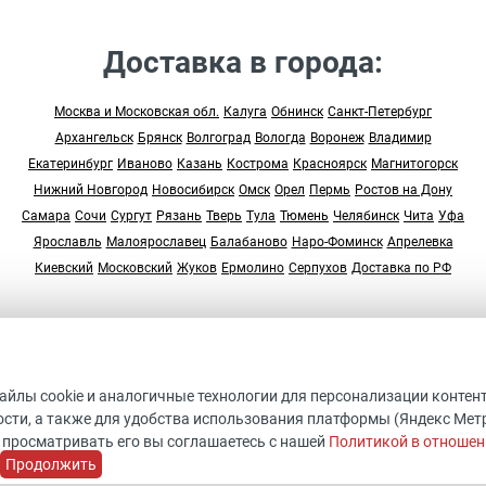
Доставка в города:
Москва и Московская обл.
Калуга
Обнинск
Санкт-Петербург
Архангельск
Брянск
Волгоград
Вологда
Воронеж
Владимир
Екатеринбург
Иваново
Казань
Кострома
Красноярск
Магнитогорск
Нижний Новгород
Новосибирск
Омск
Орел
Пермь
Ростов на Дону
Самара
Сочи
Сургут
Рязань
Тверь
Тула
Тюмень
Челябинск
Чита
Уфа
Ярославль
Малоярославец
Балабаново
Наро-Фоминск
Апрелевка
Киевский
Московский
Жуков
Ермолино
Серпухов
Доставка по РФ
© 2005-2026 “Студия Арт Дом”
ДАННЫЙ ИНТЕРНЕТ-САЙТ НОСИТ ИСКЛЮЧИТЕЛЬНО
файлы cookie и аналогичные технологии для персонализации контен
ИНФОРМАЦИОННЫХ ХАРАКТЕР И НЕ ЯВЛЯЕТСЯ ПУБЛИЧНО
сти, а также для удобства использования платформы (Яндекс Метрик
ОФЕРТОЙ, ОПРЕДЕЛЯЕМОЙ ПОЛОЖЕНИЯМИ СТАТЬИ 437
 просматривать его вы соглашаетесь с нашей
Политикой в отношен
ГРАЖДАНСКОГО КОДЕКСА
Продолжить