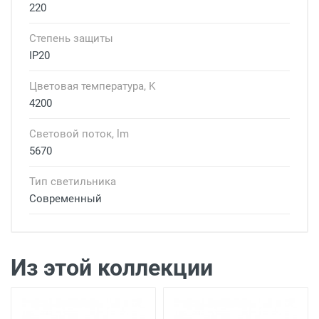
220
Степень защиты
IP20
Цветовая температура, K
4200
Световой поток, lm
5670
Тип светильника
Современный
Доставка светильников
Доставка г. Москва
- Бесплатно
( при
заказе на сумму более 7 000 рублей)
Из этой коллекции
Доставка г. Москва -
300 рублей
( при
заказе на сумму от 4000 рублей до 7000
рублей)