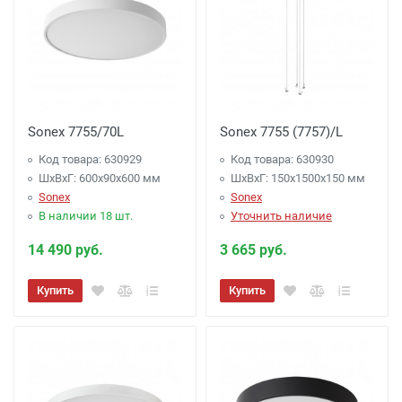
Акция: Доставка до: Наро-Фоминск,
Апрелевка, п.Селятино, п.Московский -
Бесплатно
(при заказе более 7000 рублей),
до подъезда;
менее 7000 рублей. -
300 рублей
Sonex 7755/70L
Sonex 7755 (7757)/L
Доставка до терминала Транспортной
Код товара: 630929
Код товара: 630930
Компании
-
(для Регионов)
Подробнее
ШхВхГ: 600x90x600 мм
ШхВхГ: 150x1500x150 мм
Sonex
Sonex
В наличии 18 шт.
Уточнить наличие
14 490 руб.
3 665 руб.
Купить
Купить