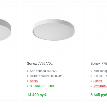
 сумму от 2000 рублей до 4000 рублей)
- Бесплатно
менее 3000 рублей. -
100 рублей
.
алабаново -
Бесплатно
(при заказе более 3000 рублей), до 
.Селятино, п.Московский -
Бесплатно
(при заказе более 700
Sonex 7755/70L
Sonex 775
Код товара: 630929
Код това
и
-
(для Регионов)
Подробнее
ШхВхГ: 600x90x600 мм
ШхВхГ: 1
Sonex
Sonex
В наличии 18 шт.
Уточнить
14 490 руб.
3 665 руб