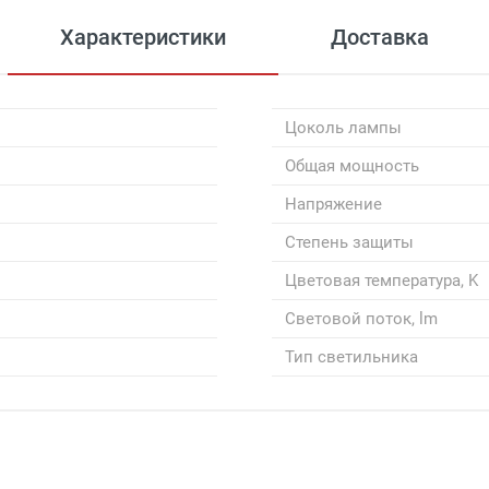
Характеристики
Доставка
Цоколь лампы
Общая мощность
Напряжение
Степень защиты
Цветовая температура, K
Световой поток, lm
Тип светильника
 сумму более 7 000 рублей)
 сумму от 4000 рублей до 7000 рублей)
 сумму от 4000 рублей до 7000 рублей) внутри Садового Ко