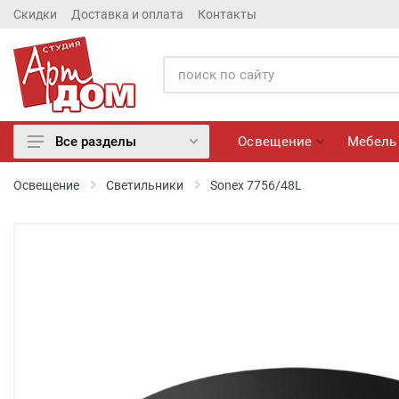
Скидки
Доставка и оплата
Контакты
Освещение
Мебель
Все разделы
Освещение
Освещение
Светильники
Sonex 7756/48L
Мебель
Матрасы
Обои
Лепнина
Розетки и Выключатели
Камины электрические
Настенные панно, Вазы
Сантехника