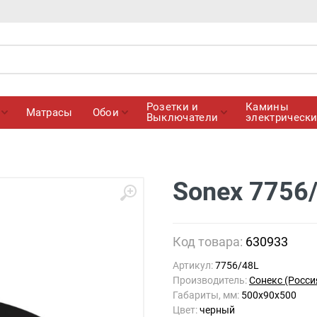
Розетки и
Камины
Матрасы
Обои
Выключатели
электрическ
Sonex 7756
Код товара:
630933
Артикул:
7756/48L
Производитель:
Сонекс (Росси
Габариты, мм:
500x90x500
Цвет:
черный