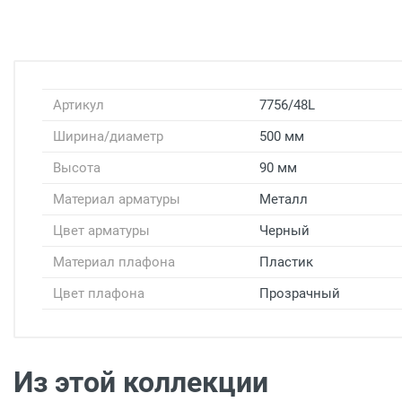
Артикул
7756/48L
Ширина/диаметр
500 мм
Высота
90 мм
Материал арматуры
Металл
Цвет арматуры
Черный
Материал плафона
Пластик
Цвет плафона
Прозрачный
Доставка светильников
Доставка г. Москва
- Бесплатно
( при заказе на
Доставка г. Москва -
300 рублей
( при заказе на
Из этой коллекции
Доставка г. Москва -
450 рублей
( при заказе на