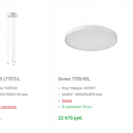
подъезда;
0 рублей), до подъезда;
5 (7757)/L
Sonex 7755/92L
ра: 630930
Код товара: 630931
50x1500x150 мм
ШхВхГ: 800x90x800 мм
Sonex
 наличие
В наличии 18 шт.
.
22 670 руб.