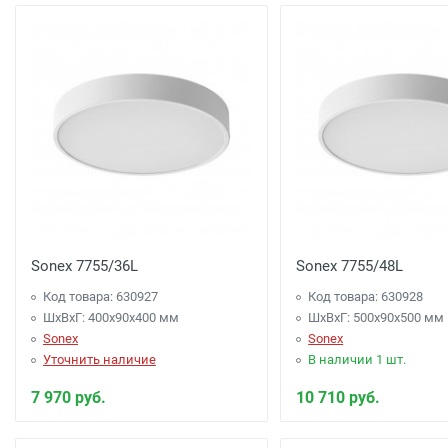
Доставка г. Москва -
650 рублей
( при заказе на
Доставка по г. Калуге, заказ более 3000 рублей.
Доставка г. Калуга (самовывоз из офиса) заказ 
Акция: Доставка до: Малоярославец, Обнинск, Б
менее 3000 рублей. -
300 рублей
Акция: Доставка до: Наро-Фоминск, Апрелевка, п
менее 7000 рублей. -
300 рублей
Sonex 7755/36L
Sonex 7755/48L
Код товара: 630927
Код товара: 630928
Доставка до терминала Транспортной Компани
ШхВхГ: 400x90x400 мм
ШхВхГ: 500x90x500 мм
Sonex
Sonex
Уточнить наличие
В наличии 1 шт.
7 970 руб.
10 710 руб.