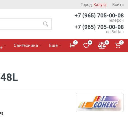
Город:
Калуга
Войти
+7 (965) 705-00-08
Телефон
+7 (965) 705-00-08
по ВоЦап
0
0
0
0
Сантехника
Еще
ие
/48L
я)