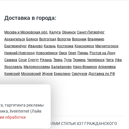
Доставка в города:
Москва и Московская обл.
Калуга
Обнинск
Санкт-Петербург
Архангельск
Брянск
Волгоград
Вологда
Воронеж
Владимир
Екатеринбург
Иваново
Казань
Кострома
Красноярск
Магнитогорск
Нижний Новгород
Новосибирск
Омск
Орел
Пермь
Ростов на Дону
Самара
Сочи
Сургут
Рязань
Тверь
Тула
Тюмень
Челябинск
Чита
Уфа
Ярославль
Малоярославец
Балабаново
Наро-Фоминск
Апрелевка
Киевский
Московский
Жуков
Ермолино
Серпухов
Доставка по РФ
та, таргетинга рекламы
а, liveinternet (Лайв
ии обработки
ПРЕДЕЛЯЕМОЙ ПОЛОЖЕНИЯМИ СТАТЬИ 437 ГРАЖДАНСКОГО