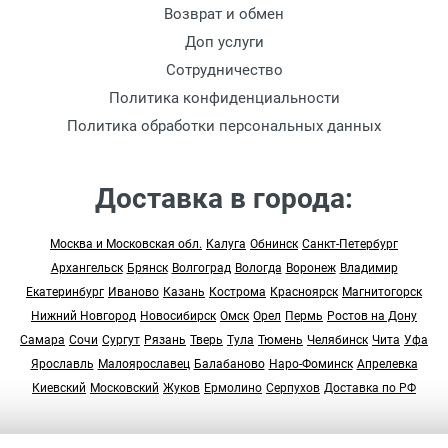
Возврат и обмен
Доп услуги
Сотрудничество
Политика конфиденциальности
Политика обработки персональных данных
Доставка в города:
Москва и Московская обл.
Калуга
Обнинск
Санкт-Петербург
Архангельск
Брянск
Волгоград
Вологда
Воронеж
Владимир
Екатеринбург
Иваново
Казань
Кострома
Красноярск
Магнитогорск
Нижний Новгород
Новосибирск
Омск
Орел
Пермь
Ростов на Дону
Самара
Сочи
Сургут
Рязань
Тверь
Тула
Тюмень
Челябинск
Чита
Уфа
Ярославль
Малоярославец
Балабаново
Наро-Фоминск
Апрелевка
Киевский
Московский
Жуков
Ермолино
Серпухов
Доставка по РФ