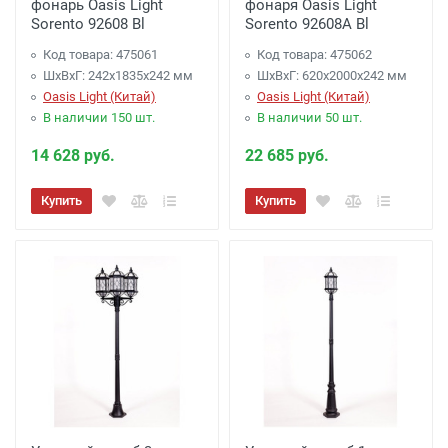
фонарь Oasis Light
фонаря Oasis Light
Sorento 92608 Bl
Подъем светильников
Sorento 92608A Bl
Подъем 100 рублей этаж (включая первый).
Код товара: 475061
Код товара: 475062
Подъем с использованием лифта :
ШхВхГ: 242х1835х242 мм
ШхВхГ: 620х2000х242 мм
Oasis Light (Китай)
Oasis Light (Китай)
Бесплатно.
В наличии 150 шт.
В наличии 50 шт.
14 628 руб.
22 685 руб.
Купить
Купить