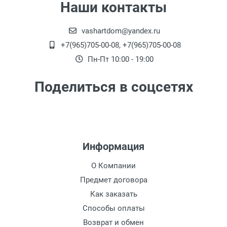
Наши контакты
рублей)
Доставка г. Москва -
450 рублей
( при
vashartdom@yandex.ru
заказе на сумму от 4000 рублей до 7000
+7(965)705-00-08, +7(965)705-00-08
рублей) внутри Садового Кольца
Пн-Пт 10:00 - 19:00
Доставка г. Москва -
650 рублей
( при
заказе на сумму от 2000 рублей до 4000
Поделиться в соцсетях
рублей)
Доставка по г. Калуге, заказ более 3000
рублей.
- Бесплатно
Доставка г. Калуга (самовывоз из офиса)
Информация
заказ менее 3000 рублей. -
100 рублей
.
О Компании
Предмет договора
Акция: Доставка до: Малоярославец,
Обнинск, Балабаново -
Как заказать
Бесплатно
(при
заказе более 3000 рублей), до подъезда;
Способы оплаты
менее 3000 рублей. -
300 рублей
Возврат и обмен