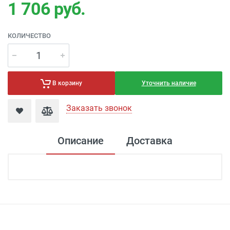
1 706
руб.
КОЛИЧЕСТВО
Уточнить наличие
В корзину
Заказать звонок
Описание
Доставка
Доставка светильников
Доставка г. Москва
- Бесплатно
( при
заказе на сумму более 7 000 рублей)
Доставка г. Москва -
300 рублей
( при
заказе на сумму от 4000 рублей до 7000